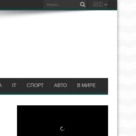
А
IT
СПОРТ
АВТО
В МИРЕ