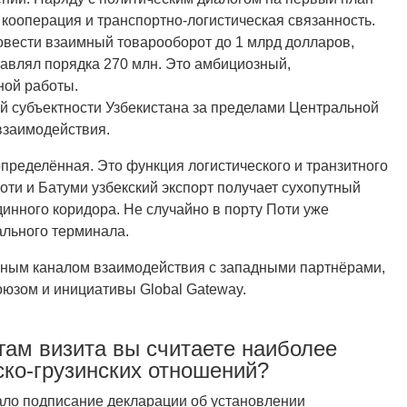
кооперация и транспортно-логистическая связанность.
довести взаимный товарооборот до 1 млрд долларов,
ставлял порядка 270 млн. Это амбициозный,
ной работы.
й субъектности Узбекистана за пределами Центральной
взаимодействия.
определённая. Это функция логистического и транзитного
оти и Батуми узбекский экспорт получает сухопутный
инного коридора. Не случайно в порту Поти уже
ального терминала.
льным каналом взаимодействия с западными партнёрами,
оюзом и инициативы Global Gateway.
гам визита вы считаете наиболее
ско-грузинских отношений?
ало подписание декларации об установлении