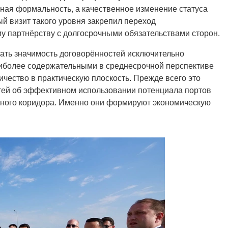
ьная формальность, а качественное изменение статуса
й визит такого уровня закрепил переход
му партнёрству с долгосрочными обязательствами сторон.
вать значимость договорённостей исключительно
наиболее содержательными в среднесрочной перспективе
чество в практическую плоскость. Прежде всего это
стей об эффективном использовании потенциала портов
нного коридора. Именно они формируют экономическую