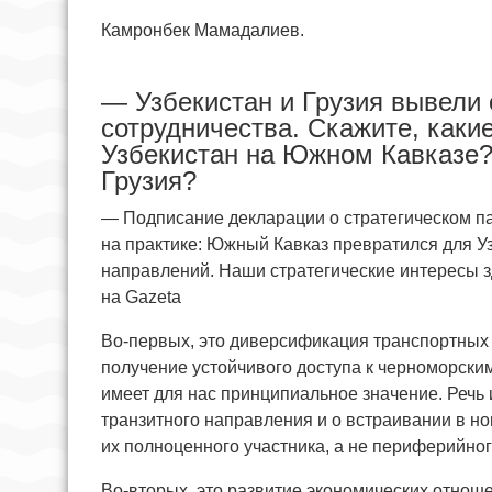
Камронбек Мамадалиев.
— Узбекистан и Грузия вывели 
сотрудничества. Скажите, каки
Узбекистан на Южном Кавказе? 
Грузия?
— Подписание декларации о стратегическом па
на практике: Южный Кавказ превратился для У
направлений. Наши стратегические интересы з
на Gazeta
Во-первых, это диверсификация транспортных 
получение устойчивого доступа к черноморски
имеет для нас принципиальное значение. Речь 
транзитного направления и о встраивании в но
их полноценного участника, а не периферийног
Во-вторых, это развитие экономических отнош