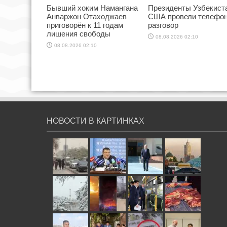
Бывший хоким Намангана
Президенты Узбекист
Анваржон Отаходжаев
США провели телефо
приговорён к 11 годам
разговор
лишения свободы
08.08.2026 02:10
08.08.2026 02:10
НОВОСТИ В КАРТИНКАХ