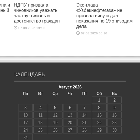
ана и
НДПУ призвала
Экс-глава
нный
чиновников уважать
«Узбекнефтегаза» не
частную жизнь и
признал вину и дал
достоинство граждан
показания по 19 эпизодам
дела
07.08.2026 19:10
07.08.2026 05:10
КАЛЕНДАРЬ
Август 2026
Пн
Вт
Ср
Чт
Пт
Сб
Вс
1
2
3
4
5
6
7
8
9
10
11
12
13
14
15
16
17
18
19
20
21
22
23
24
25
26
27
28
29
30
31