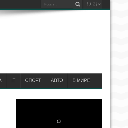
А
IT
СПОРТ
АВТО
В МИРЕ