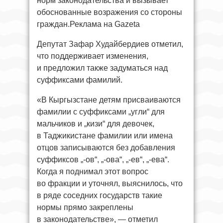
норм законодательства и вызывает
обоснованные возражения со стороны
граждан.Реклама на Gazeta
Депутат Зафар Худайбердиев отметил,
что поддерживает изменения,
и предложил также задуматься над
суффиксами фамилий.
«В Кыргызстане детям присваиваются
фамилии с суффиксами „угли“ для
мальчиков и „кизи“ для девочек,
в Таджикистане фамилии или имена
отцов записываются без добавления
суффиксов „-ов“, „-ова“, „-ев“, „-ева“.
Когда я поднимал этот вопрос
во фракции и уточнял, выяснилось, что
в ряде соседних государств такие
нормы прямо закреплены
в законодательстве», — отметил