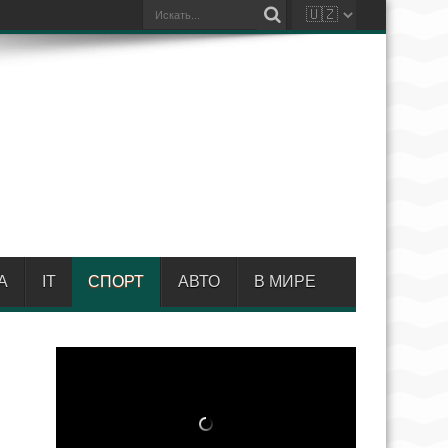
А
IT
СПОРТ
АВТО
В МИРЕ