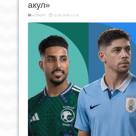
акул»
в
СПОРТ
31.05.2026 11:10