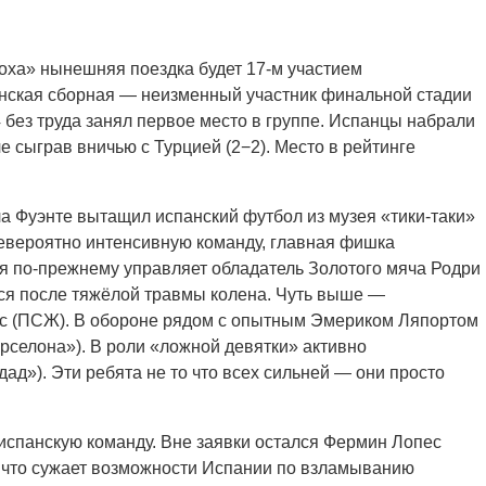
оха» нынешняя поездка будет 17-м участием
панская сборная — неизменный участник финальной стадии
ез труда занял первое место в группе. Испанцы набрали
е сыграв вничью с Турцией (2−2). Место в рейтинге
 Фуэнте вытащил испанский футбол из музея «тики-таки»
невероятно интенсивную команду, главная фишка
ля по-прежнему управляет обладатель Золотого мяча Родри
ся после тяжёлой травмы колена. Чуть выше —
ис (ПСЖ). В обороне рядом с опытным Эмериком Ляпортом
арселона»). В роли «ложной девятки» активно
д»). Эти ребята не то что всех сильней — они просто
испанскую команду. Вне заявки остался Фермин Лопес
— что сужает возможности Испании по взламыванию