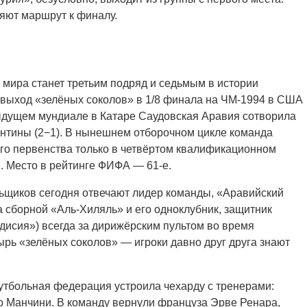
яют маршрут к финалу.
мира станет третьим подряд и седьмым в истории
выход «зелёных соколов» в 1/8 финала на ЧМ-1994 в США
дыдущем мундиале в Катаре Саудовская Аравия сотворила
ентины (2−1). В нынешнем отборочном цикле команда
го первенства только в четвёртом квалификационном
. Место в рейтинге ФИФА — 61-е.
льщиков сегодня отвечают лидер команды, «Аравийский
 сборной «Аль-Хиляль» и его одноклубник, защитник
дисия») всегда за дирижёрским пультом во время
рь «зелёных соколов» — игроки давно друг друга знают
утбольная федерация устроила чехарду с тренерами:
о Манчини. В команду вернули француза Эрве Ренара,