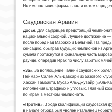
Но именно такие формальности потом определ
Саудовская Аравия
Досье.
Для саудовцев предстоящий чемпионат 
национальной сборной. Лучшее достижение — 
после побед над Марокко и Бельгией. На пре
сенсацию, обыграв будущих чемпионов из Арг
сумела протиснутся в финальную часть мирово
раунде, опередив Ирак по числу забитых мячей
«За»
. За воплощение чаяний саудовских боле
Неймар» Салем Аль-Давсари из базового клуба
Хассан Тамбакти. Мусаб Аль-Джувайр («Аль-Ка
исполнения штрафных и угловых. Главный козы
по играм в местном чемпионате.
«Против».
В ходе квалификации саудовская ф
в начале отбора был уволен итальянец Роберт