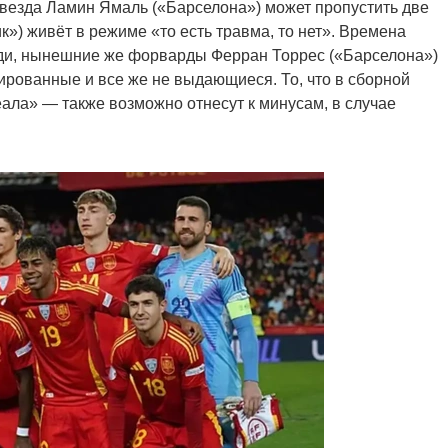
везда Ламин Ямаль («Барселона») может пропустить две
к») живёт в режиме «то есть травма, то нет». Времена
ди, нынешние же форварды Ферран Торрес («Барселона»)
ированные и все же не выдающиеся. То, что в сборной
еала» — также возможно отнесут к минусам, в случае