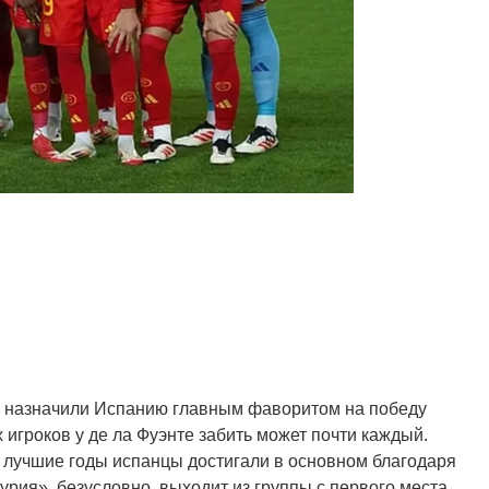
е назначили Испанию главным фаворитом на победу
игроков у де ла Фуэнте забить может почти каждый.
 лучшие годы испанцы достигали в основном благодаря
рия», безусловно, выходит из группы с первого места.