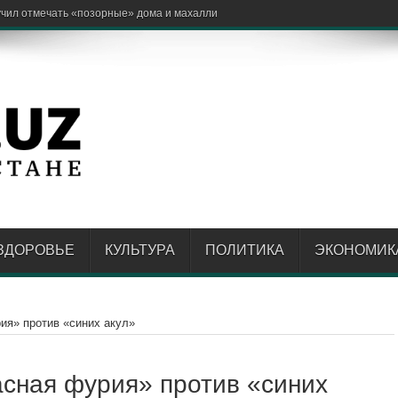
ить «зелёным ма
ЗДОРОВЬЕ
КУЛЬТУРА
ПОЛИТИКА
ЭКОНОМИК
ия» против «синих акул»
асная фурия» против «синих