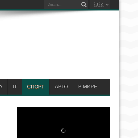
А
IT
СПОРТ
АВТО
В МИРЕ