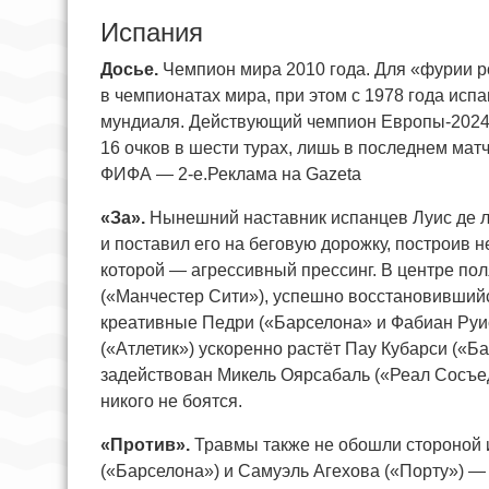
Испания
Досье.
Чемпион мира 2010 года. Для «фурии р
в чемпионатах мира, при этом с 1978 года ис
мундиаля. Действующий чемпион Европы-2024 б
16 очков в шести турах, лишь в последнем матч
ФИФА — 2-е.Реклама на Gazeta
«За».
Нынешний наставник испанцев Луис де ла
и поставил его на беговую дорожку, построив 
которой — агрессивный прессинг. В центре по
(«Манчестер Сити»), успешно восстановивший
креативные Педри («Барселона» и Фабиан Ру
(«Атлетик») ускоренно растёт Пау Кубарси («Б
задействован Микель Оярсабаль («Реал Сосъеда
никого не боятся.
«Против».
Травмы также не обошли стороной 
(«Барселона») и Самуэль Агехова («Порту») 