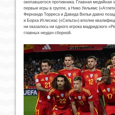
окопавшегося противника. Главная медийная з
первые игры в группе, а Нико Уильямс («Атлети
Фернандо Торреса и Давида Вильи давно поза
и Борха Иглесиас («Сельта») вполне квалифиц
ни оказалось ни одного игрока мадридского «Р
главных неудач сборной.