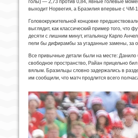
голы) — 2,73 против 0,84, явные голевые моме
выходит Норвегия, а Бразилия впервые с ЧМ-19
Головокружительной концовке предшествовали 
выглядит, как классический пример того, что 
десяти с лишним минут, итальянцу Карло Анче
пели бы дифирамбы за угаданные замены, за о
Все привычные детали были на месте: Данило б
свободное пространство, Райан прицельно бил
вялым. Бразильцы словно задержались в раздев
им сообщили, что матч продлится всего полчас