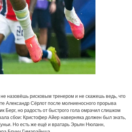
не назовёшь рисковым тренером и не скажешь ведь, что
нуте Александр Сёрлот после молниеносного прорыва
ик Берг, но радость от быстрого гола омрачил слишком
ала сбои: Кристофер Айер наверняка должен был знать,
Куньи. Но есть же ещё и вратарь Эрьян Нюланн,
дара Бруну Гимарайнша.