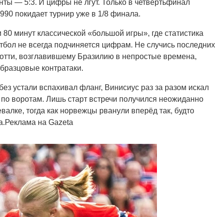
нты — 5:3. И цифры не лгут. Только в четвертьфинал
90 покидает турнир уже в 1/8 финала.
80 минут классической «большой игры», где статистика
футбол не всегда подчиняется цифрам. Не случись последних
лотти, возглавившему Бразилию в непростые времена,
бразцовые контратаки.
ез устали вспахивал фланг, Винисиус раз за разом искал
 по воротам. Лишь старт встречи получился неожиданно
алке, тогда как норвежцы рванули вперёд так, будто
а.Реклама на Gazeta