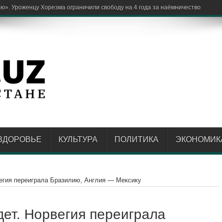
как бизнесу зап
ЗДОРОВЬЕ
КУЛЬТУРА
ПОЛИТИКА
ЭКОНОМИК
вегия переиграла Бразилию, Англия — Мексику
дет. Норвегия переиграла