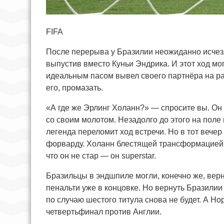
FIFA
После перерыва у Бразилии неожиданно исчезл
выпустив вместо Куньи Эндрика. И этот ход мо
идеальным пасом вывел своего партнёра на р
его, промазать.
«А где же Эрлинг Холанн?» — спросите вы. Он 
со своим молотом. Незадолго до этого на пол
легенда переломит ход встречи. Но в тот вечер
форварду. Холанн блестящей трансформацией 
что он не стар — он superstar.
Бразильцы в эндшпиле могли, конечно же, верну
пенальти уже в концовке. Но вернуть Бразили
по случаю шестого титула снова не будет. А Н
четвертьфинал против Англии.