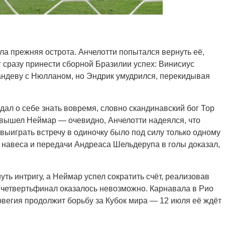
а прежняя острота. Анчелотти попытался вернуть её,
г сразу принести сборной Бразилии успех: Винисиус
андеву с Нюлланом, но Эндрик умудрился, перекидывая
дал о себе знать вовремя, словно скандинавский бог Тор
е вышел Неймар — очевидно, Анчелотти надеялся, что
 выиграть встречу в одиночку было под силу только одному
навеса и передачи Андреаса Шельдерупа в голы доказал,
ть интригу, а Неймар успел сократить счёт, реализовав
и четвертьфинал оказалось невозможно. Карнавала в Рио
орвегия продолжит борьбу за Кубок мира — 12 июля её ждёт