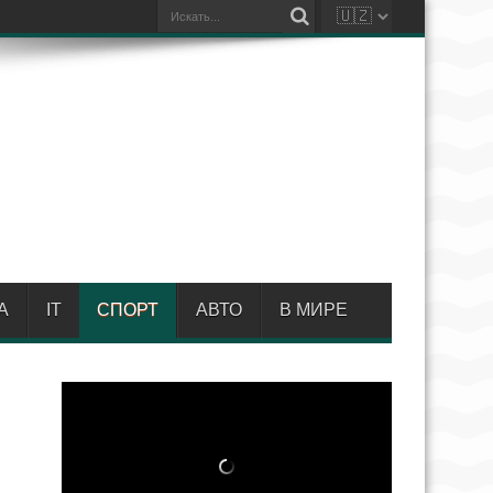
А
IT
СПОРТ
АВТО
В МИРЕ