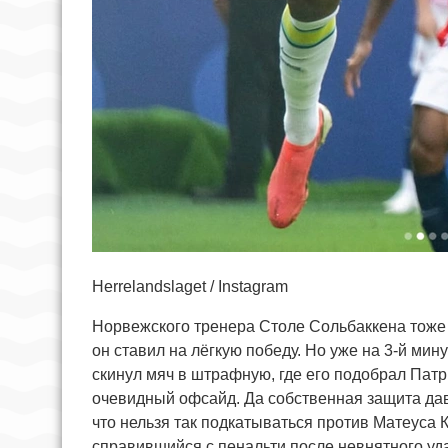
Herrelandslaget / Instagram
Норвежского тренера Столе Сольбаккена тоже 
он ставил на лёгкую победу. Но уже на 3-й ми
скинул мяч в штрафную, где его подобрал Патр
очевидный офсайд. Да собственная защита дав
что нельзя так подкатываться против Матеуса 
справившийся с пенальти после невнятного у