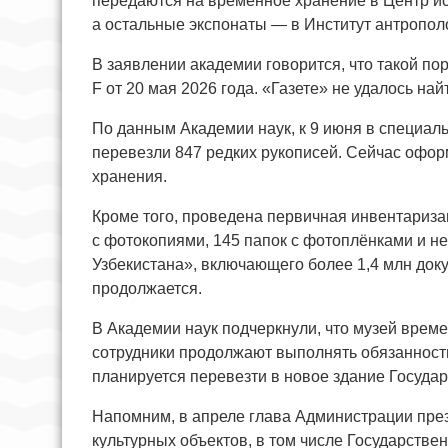
передаются на временное хранение в Центр и
а остальные экспонаты — в Институт антропол
В заявлении академии говорится, что такой п
F от 20 мая 2026 года. «Газете» не удалось най
По данным Академии наук, к 9 июня в специа
перевезли 847 редких рукописей. Сейчас офо
хранения.
Кроме того, проведена первичная инвентариза
с фотокопиями, 145 папок с фотоплёнками и не
Узбекистана», включающего более 1,4 млн док
продолжается.
В Академии наук подчеркнули, что музей време
сотрудники продолжают выполнять обязанности
планируется перевезти в новое здание Госуда
Напомним, в апреле глава Администрации пре
культурных объектов, в том числе Государств