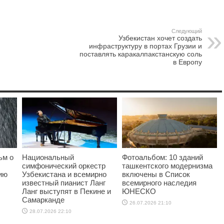
Следующий
Узбекистан хочет создать
инфраструктуру в портах Грузии и
поставлять каракалпакстанскую соль
в Европу
ьм о
Национальный
Фотоальбом: 10 зданий
симфонический оркестр
ташкентского модернизма
ию
Узбекистана и всемирно
включены в Список
известный пианист Ланг
всемирного наследия
Ланг выступят в Пекине и
ЮНЕСКО
Самарканде
26.07.2026 21:10
28.07.2026 22:10