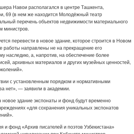
шера Навои располагался в центре Ташкента,
и, 69 (в нем же находится Молодёжный театр
нальный перечень объектов недвижимости материального
м министров.
ется перевести в новое здание, которое строится в Новом
е работы направлены не на прекращение его
му наследию, а, напротив, на обеспечение более
сей, архивных материалов и других музейных ценностей,
околений».
твии с установленным порядком и нормативными
а нет», — заявили в академии.
в новое здание экспонаты и фонд будут временно
чреждениях «для сохранения уникальных экспонатов
ений».
ия и фонд «Архив писателей и поэтов Узбекистана»