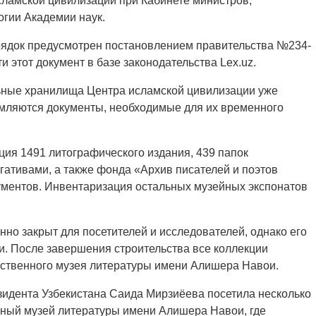
сламской цивилизации при Кабинете министров,
огии Академии наук.
орядок предусмотрен постановлением правительства №234-
ти этот документ в базе законодательства Lex.uz.
льные хранилища Центра исламской цивилизации уже
рмляются документы, необходимые для их временного
ция 1491 литографического издания, 439 папок
гативами, а также фонда «Архив писателей и поэтов
ументов. Инвентаризация остальных музейных экспонатов
нно закрыт для посетителей и исследователей, однако его
. После завершения строительства все коллекции
рственного музея литературы имени Алишера Навои.
зидента Узбекистана Саида Мирзиёева посетила несколько
енный музей литературы имени Алишера Навои, где