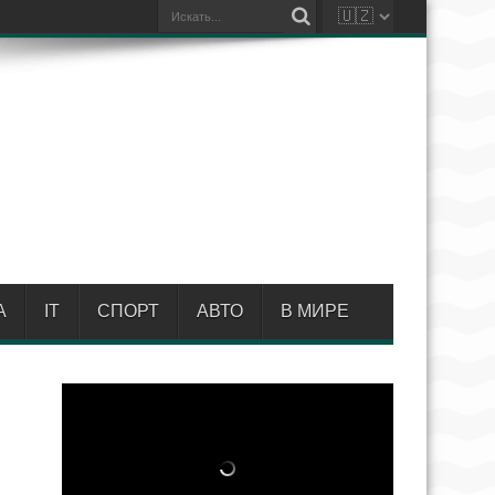
А
IT
СПОРТ
АВТО
В МИРЕ