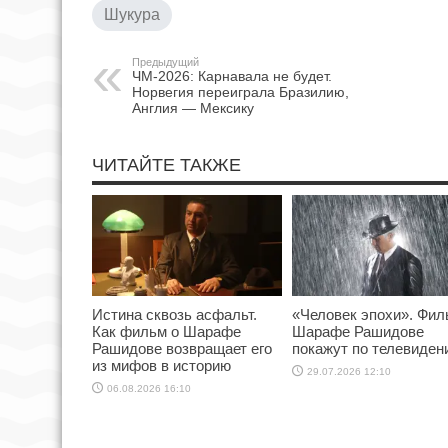
Шукура
Предыдущий
ЧМ-2026: Карнавала не будет.
Норвегия переиграла Бразилию,
Англия — Мексику
ЧИТАЙТЕ ТАКЖЕ
Истина сквозь асфальт.
«Человек эпохи». Фил
Как фильм о Шарафе
Шарафе Рашидове
Рашидове возвращает его
покажут по телевиден
из мифов в историю
29.07.2026 12:10
06.08.2026 16:10