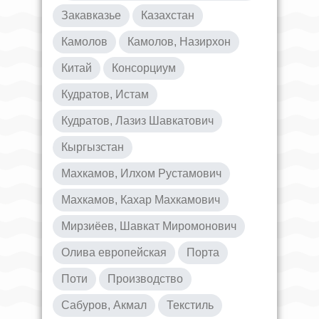
Закавказье
Казахстан
Камолов
Камолов, Назирхон
Китай
Консорциум
Кудратов, Истам
Кудратов, Лазиз Шавкатович
Кыргызстан
Махкамов, Илхом Рустамович
Махкамов, Кахар Махкамович
Мирзиёев, Шавкат Миромонович
Олива европейская
Порта
Поти
Производство
Сабуров, Акмал
Текстиль