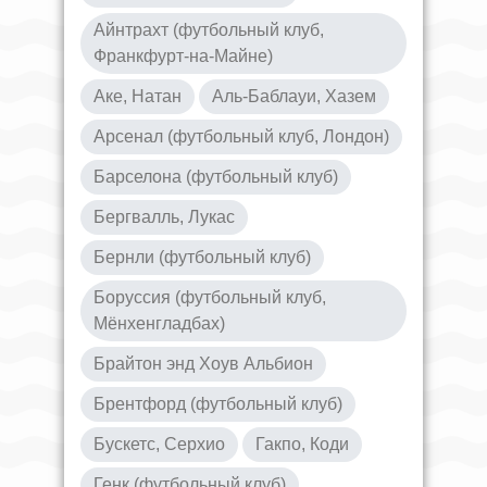
Айнтрахт (футбольный клуб,
Франкфурт-на-Майне)
Аке, Натан
Аль-Баблауи, Хазем
Арсенал (футбольный клуб, Лондон)
Барселона (футбольный клуб)
Бергвалль, Лукас
Бернли (футбольный клуб)
Боруссия (футбольный клуб,
Мёнхенгладбах)
Брайтон энд Хоув Альбион
Брентфорд (футбольный клуб)
Бускетс, Серхио
Гакпо, Коди
Генк (футбольный клуб)