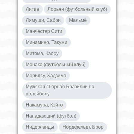
Литва
Лорьян (футбольный клуб)
Лямуши, Сабри
Мальмё
Манчестер Сити
Минамино, Такуми
Митома, Каору
Монако (футбольный клуб)
Мориясу, Хадзимэ
Мужская сборная Бразилии по
волейболу
Накамура, Кэйто
Нападающий (футбол)
Нидерланды
Нордфельдт, Брор