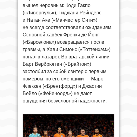
вышел неровным: Коди Гакпо
(«Ливерпуль»), Тиджани Рейндерс
и Натан Аке («Манчестер Сити»)
не всегда соответствовали ожиданиям.
Основной хавбек Френки де Йонг
(«Барселона») возвращается после
травмы, а Хави Симонс («Тоттенхэм»)
попал в лазарет. Во вратарской линии
Барт Вербрюгген («Брайтон»)
застолбил за собой свитер с первым
номером, но его сменщики — Марк
Флеккен («Брентфорд») и Джастин
Бейло («Фейеноорд») не дают
ощущения безусловной надежности.