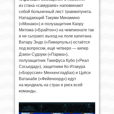
из стана «самураев» напоминают
собой больничный лист травмопункта.
Нападающий Такуми Минамино
(«Монако») и полузащитник Каору
Митома («Брайтон») на чемпионате так
и не сыграют, выход на поле капитана
Ватару Эндо («Ливерпуль») остаётся
под вопросом, ещё четверо — кипер
Дзион Судзуки («Парма»),
полузащитник Такефуса Кубо («Реал
Сосьедад»), защитники Ко Итакура
(«Боруссия» Менхенгладбах) и Цуёси
Ватанабе («Фейеноорд») едут
на мундиаль на страх и риск всей
команды.