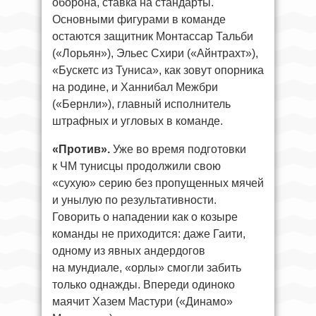
оборона, ставка на стандарты.
Основными фигурами в команде
остаются защитник Монтассар Тальби
(«Лорьян»), Эльес Схири («Айнтрахт»),
«Бускетс из Туниса», как зовут опорника
на родине, и Ханнибал Межбри
(«Бернли»), главный исполнитель
штрафных и угловых в команде.
«Против».
Уже во время подготовки
к ЧМ тунисцы продолжили свою
«сухую» серию без пропущенных мячей
и унылую по результативности.
Говорить о нападении как о козыре
команды не приходится: даже Гаити,
одному из явных андердогов
на мундиале, «орлы» смогли забить
только однажды. Впереди одиноко
маячит Хазем Мастури («Динамо»