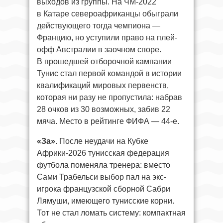
выходов из группы. На ЧМ-2022
в Катаре североафриканцы обыграли
действующего тогда чемпиона —
Францию, но уступили право на плей-
офф Австралии в заочном споре.
В прошедшей отборочной кампании
Тунис стал первой командой в истории
квалификаций мировых первенств,
которая ни разу не пропустила: набрав
28 очков из 30 возможных, забив 22
мяча. Место в рейтинге ФИФА — 44-е.
«
За».
После неудачи на Кубке
Африки-2026 тунисская федерация
футбола поменяла тренера: вместо
Сами Трабельси выбор пал на экс-
игрока французской сборной Сабри
Лямуши, имеющего тунисские корни.
Тот не стал ломать систему: компактная