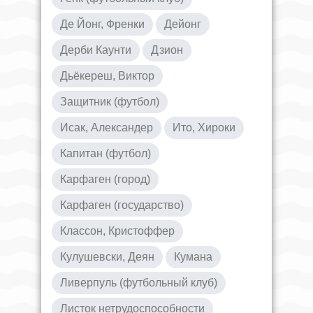
Де Йонг, Френки
Дейонг
Дерби Каунти
Дзион
Дьёкереш, Виктор
Защитник (футбол)
Исак, Александер
Ито, Хироки
Капитан (футбол)
Карфаген (город)
Карфаген (государство)
Классон, Кристоффер
Кулушевски, Деян
Кумана
Ливерпуль (футбольный клуб)
Листок нетрудоспособности