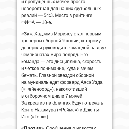
и пропущенных мячей просто
невероятная для наших футбольных
реалий — 54:3. Место в рейтинге
ФИФА — 18-е.
«За»
.
Хадзимэ Мориясу стал первым
тренером сборной Японии, которому
доверили руководить командой на двух
чемпионатах мира подряд. Его
команда — это дисциплина, скорость
и чёткое понимание, куда и зачем
бежать. Главной звездой сборной
на мундиаль едет форвард Аясэ Уэда
(«Фейеноорд»), наколотивший
в отборочном цикле 7 мячей.
За креатив на флангах будут отвечать
Кэито Накамура («Реймс») и Дзюнъя
Ито («Генк»).
«Против».
Сообщения о новостях