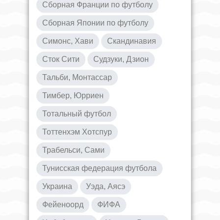
Сборная Франции по футболу
Сборная Японии по футболу
Симонс, Хави
Скандинавия
Сток Сити
Судзуки, Дзион
Тальби, Монтассар
Тимбер, Юрриен
Тотальный футбол
Тоттенхэм Хотспур
Трабельси, Сами
Тунисская федерация футбола
Украина
Уэда, Аясэ
Фейеноорд
ФИФА