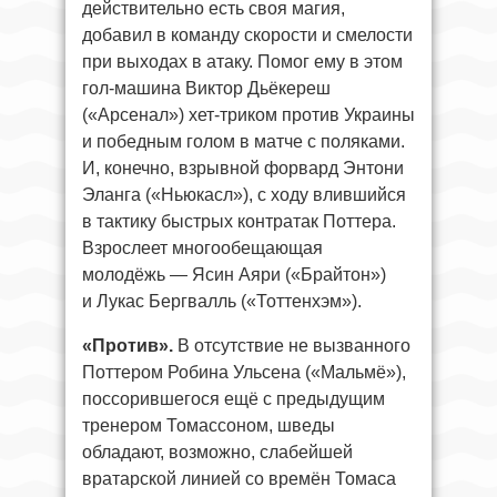
действительно есть своя магия,
добавил в команду скорости и смелости
при выходах в атаку. Помог ему в этом
гол-машина Виктор Дьёкереш
(«Арсенал») хет-триком против Украины
и победным голом в матче с поляками.
И, конечно, взрывной форвард Энтони
Эланга («Ньюкасл»), с ходу влившийся
в тактику быстрых контратак Поттера.
Взрослеет многообещающая
молодёжь — Ясин Аяри («Брайтон»)
и Лукас Бергвалль («Тоттенхэм»).
«Против».
В отсутствие не вызванного
Поттером Робина Ульсена («Мальмё»),
поссорившегося ещё с предыдущим
тренером Томассоном, шведы
обладают, возможно, слабейшей
вратарской линией со времён Томаса