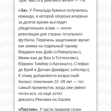
туре. Место в рейтинге ФИФА — 7-е.
«За».
У Рональда Кумана получилась
команда, в которой оборона впервые
за долгое время выглядит
убедительнее атаки — почти
революция для страны тотального
футбола. Перечень защитников звучит
как заявка на отдельный турнир:
Вирджил ван Дайк («Ливерпуль»),
Микки ван де Вен («Тоттенхэм»),
Юрриен Тимбер («Арсенал»), Стефан
де Врей и Дензел Дюмфрис («Интер»).
К этому добавляется возрастной
баланс: поколение 22−28 лет — тот
самый промежуток, когда уже умеют
почти все, но ещё хотят
доказать.Реклама на Gazeta
«Против».
У части лидеров сезон