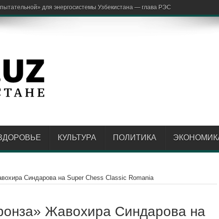
аржон Отаходжаев
ЗДОРОВЬЕ
КУЛЬТУРА
ПОЛИТИКА
ЭКОНОМИК
вохира Синдарова на Super Chess Classic Romania
ронза» Жавохира Синдарова на