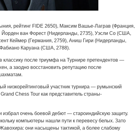
ыния, рейтинг FIDE 2650), Максим Вашье-Лаграв (Франция,
, Йорден ван Форест (Нидерланды, 2735), Уэсли Со (США,
сент Кеймер (Германия, 2759), Аниш Гири (Нидерланды,
 Фабиано Каруана (США, 2788).
в классику после триумфа на Турнире претендентов —
ужен, а заодно восстановить репутацию после
шахматам.
ый низкорейтинговый участник турнира — румынский
Grand Chess Tour как представитель страны-
 избрал очень боевой дебют — староиндийскую защиту.
кольку компьютеры нашли пути к перевесу белых. Зато
Жавохира: они насыщены тактикой, а более слабому