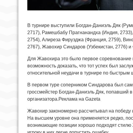
В турнире выступили Богдан-Даниэль Дяк (Рум
2717), Рамешбабу Прагнанандха (Индия, 2733)
2754), Алиреза Фирузджа (Франция, 2759), Вин
2767), Жавохир Синдаров (Узбекистан, 2776) и
Для Жавохира это было первое соревнование 
возможность доказать, что тот успех был засл
относительной неудачи в турнире по быстрым 
В первом туре соперником Синдарова был сам
гроссмейстер Богдан-Даниэль Дяк, попавший в 
организатора.Реклама на Gazeta
Жавохир закономерно рассчитывал на победу и
На высшем уровне она применяется редко, пос
возникающие позиции хорошо подходят стилю 
игроку в них легче допустить ошибку.