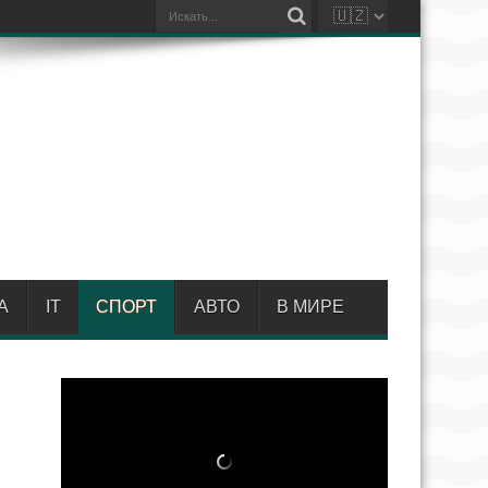
А
IT
СПОРТ
АВТО
В МИРЕ