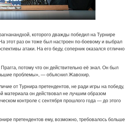
рагнанандхой, которого дважды победил на Турнире
а этот раз он тоже был настроен по-боевому и выбрал
пективы атаки. На его беду, соперник оказался отлично
 Прагга, потому что он действительно её знал. Он был
 большие проблемы», — объяснил Жавохир.
ичие от Турнира претендентов, не ради игры на победу,
кой материала он действовал не лучшим образом
ическом контроле с сентября прошлого года — до этого
урнире претендентов ему, возможно, требовалось больше