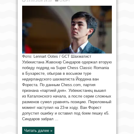
23.05.2026 14:10
СПОРТ
Фото: Lennart Ootes / GCT Шахматист
Узбекистана Жавохир Синдаров одержал вторую
победу подряд на Super Chess Classic Romania
в Бухаресте, обыграв в восьмом туре
нидерландского шахматиста Йордена ван
Фореста. По данным Chess.com, партия
признана «партией дня». Узбекистанец вышел
из Каталонского начала, а после серии сложных
разменов сумел уравнять позицию. Переломный
момент наступил на 23-м ходу. Ван Форест
допустил ошибку и оставил под боем пешку e5.
Синдаров забрал ...
Читать далее »