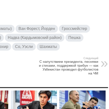
хматы)
Ван Форест, Йорден
Гроссмейстер
)
Надва (Кардымовский район)
Пешка
охир
Со, Уэсли
Шахматы
Следующий
С напутствием президента, песнями
и стихами, поддержкой трибун — как
Узбекистан проводил футболистов
на ЧМ