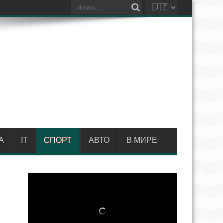
А
IT
СПОРТ
АВТО
В МИРЕ