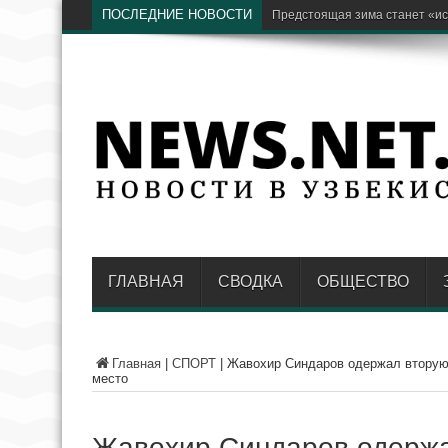
ПОСЛЕДНИЕ НОВОСТИ
Бывший хоким Намангана Анв
ГЛАВНАЯ
СВОДКА
ОБЩЕСТВО
Главная
|
СПОРТ
|
Жавохир Синдаров одержал вторую 
место
Жавохир Синдаров одержа