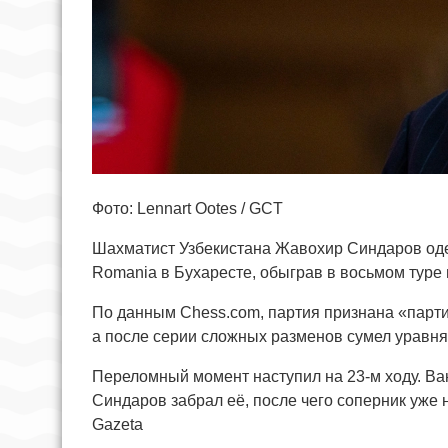
Фото: Lennart Ootes / GCT
Шахматист Узбекистана Жавохир Синдаров оде
Romania в Бухаресте, обыграв в восьмом туре
По данным Chess.com, партия признана «парти
а после серии сложных разменов сумел уравня
Переломный момент наступил на 23-м ходу. Ва
Синдаров забрал её, после чего соперник уже 
Gazeta