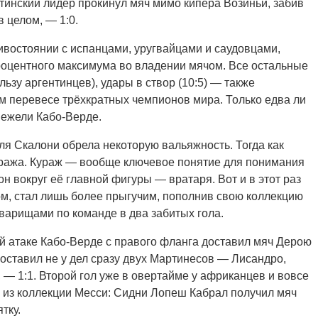
инский лидер прокинул мяч мимо кипера Возиньи, забив
в целом, — 1:0.
ивостоянии с испанцами, уругвайцами и саудовцами,
роцентного максимума во владении мячом. Все остальные
ьзу аргентинцев), удары в створ (10:5) — также
м перевесе трёхкратных чемпионов мира. Только едва ли
нежели Кабо-Верде.
ля Скалони обрела некоторую вальяжность. Тогда как
уража. Кураж — вообще ключевое понятие для понимания
н вокруг её главной фигуры — вратаря. Вот и в этот раз
м, стал лишь более прыгучим, пополнив свою коллекцию
варищами по команде в два забитых гола.
 атаке Кабо-Верде с правого фланга доставил мяч Дерою
и оставил не у дел сразу двух Мартинесов — Лисандро,
— 1:1. Второй гол уже в овертайме у африканцев и вовсе
 из коллекции Месси: Сидни Лопеш Кабрал получил мяч
тку.