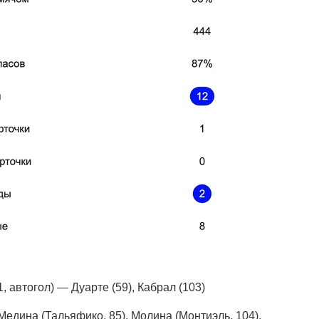
1, автогол) — Дуарте (59), Кабрал (103)
Медина (Тальяфико, 85), Молина (Монтиэль, 104),