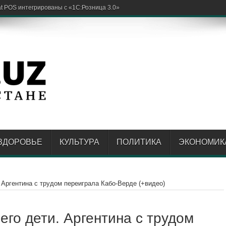
 POS интегрированы с «1С:Розница 3.0»
ЗДОРОВЬЕ
КУЛЬТУРА
ПОЛИТИКА
ЭКОНОМИК
 Аргентина с трудом переиграла Кабо-Верде (+видео)
го дети. Аргентина с трудом