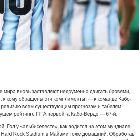
е мира вновь заставляют недоуменно двигать бровями,
те, к кому обращены эти комплименты, — к команде Кабо-
ю ревизию всем существующим прогнозам и табелям
кущем рейтинге FIFA первой, а Кабо-Верде — 67-й.
й. Гол у «альбиселесте», как водится на этом мундиале,
н Hard Rock Stadium в Майами тоже домашний. Обработав