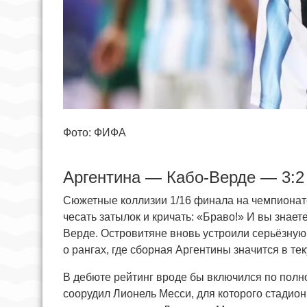
Фото: ФИФА
Аргентина — Кабо-Верде — 3:2
Сюжетные коллизии 1/16 финала на чемпионат
чесать затылок и кричать: «Браво!» И вы знае
Верде. Островитяне вновь устроили серьёзну
о рангах, где сборная Аргентины значится в те
В дебюте рейтинг вроде бы включился по полно
соорудил Лионель Месси, для которого стадио