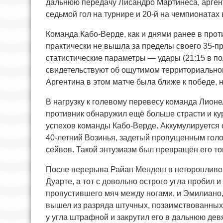
дальнюю передачу Лисандро Мартинеса, аргент
седьмой гол на турнире и 20-й на чемпионатах 
Команда Кабо-Верде, как и днями ранее в прот
практически не вышла за пределы своего 35-п
статистические параметры — удары (21:15 в пол
свидетельствуют об ощутимом территориально
Аргентина в этом матче была ближе к победе, 
В нагрузку к голевому перевесу команда Лионе
противник обнаружил ещё больше страсти и к
успехов команды Кабо-Верде. Аккумулируется о
40-летний Возинья, задетый пропущенным голо
сейвов. Такой энтузиазм был превращён его то
После перерыва Райан Мендеш в неторопливой
Дуарте, а тот с довольно острого угла пробил 
пропустившего мяч между ногами, и Эмилиано, 
вышел из разряда штучных, позаимствованных
у угла штрафной и закрутил его в дальнюю девя