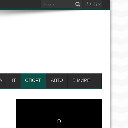
А
IT
СПОРТ
АВТО
В МИРЕ