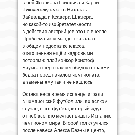
в бой Флориана Гриллича и Карни
Чуквуемеку вместо Николаса
Зайвальда и Ксавера Шлагера,
но какой-то изобретательности
в действия австрийцев это не внесло.
Проблема их команды оказалась
в общем недостатке класса,
отягощённая ещё и кадровыми
потерями: плеймейкер Кристоф
Баумгартнер получил обидную травму
бедра перед началом чемпионата,
а замены ему так и не нашлось
Оставшееся время испанцы играли
в чемпионский футбол или, во всяком
случае, в тот футбол, который ждут
от неё все, кто мечтает видеть Испанию
чемпионом мира. Второй гол случился
после навеса Алекса Баэны в центр,