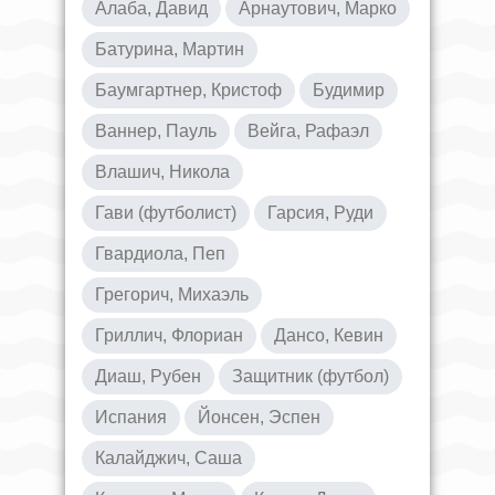
Алаба, Давид
Арнаутович, Марко
Батурина, Мартин
Баумгартнер, Кристоф
Будимир
Ваннер, Пауль
Вейга, Рафаэл
Влашич, Никола
Гави (футболист)
Гарсия, Руди
Гвардиола, Пеп
Грегорич, Михаэль
Гриллич, Флориан
Дансо, Кевин
Диаш, Рубен
Защитник (футбол)
Испания
Йонсен, Эспен
Калайджич, Саша