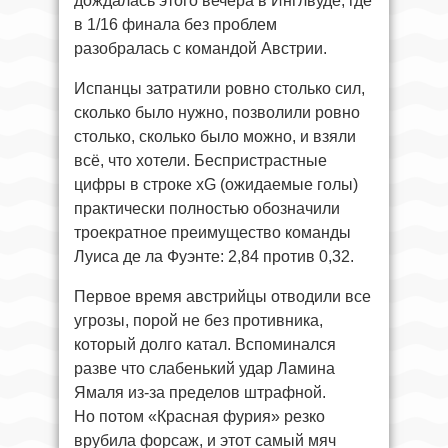
дождалась этого вечера в Инглвуде, где
в 1/16 финала без проблем
разобралась с командой Австрии.
Испанцы затратили ровно столько сил,
сколько было нужно, позволили ровно
столько, сколько было можно, и взяли
всё, что хотели. Беспристрастные
цифры в строке xG (ожидаемые голы)
практически полностью обозначили
троекратное преимущество команды
Луиса де ла Фуэнте: 2,84 против 0,32.
Первое время австрийцы отводили все
угрозы, порой не без противника,
который долго катал. Вспоминался
разве что слабенький удар Ламина
Ямаля из-за пределов штрафной.
Но потом «Красная фурия» резко
врубила форсаж, и этот самый мяч