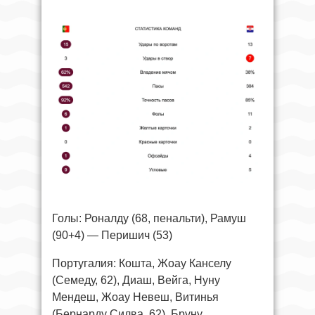
Голы: Роналду (68, пенальти), Рамуш
(90+4) — Перишич (53)
Португалия: Кошта, Жоау Канселу
(Семеду, 62), Диаш, Вейга, Нуну
Мендеш, Жоау Невеш, Витинья
(Бернарду Силва, 62), Бруну