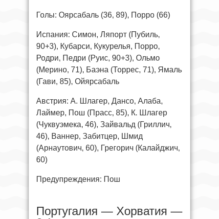
Голы: Оярсабаль (36, 89), Порро (66)
Испания: Симон, Ляпорт (Пубиль,
90+3), Кубарси, Кукурелья, Порро,
Родри, Педри (Руис, 90+3), Ольмо
(Мерино, 71), Баэна (Торрес, 71), Ямаль
(Гави, 85), Ойярсабаль
Австрия: А. Шлагер, Дансо, Алаба,
Лаймер, Пош (Прасс, 85), К. Шлагер
(Чуквуэмека, 46), Зайвальд (Гриллич,
46), Ваннер, Забитцер, Шмид
(Арнаутович, 60), Грегорич (Калайджич,
60)
Предупреждения: Пош
Португалия — Хорватия —