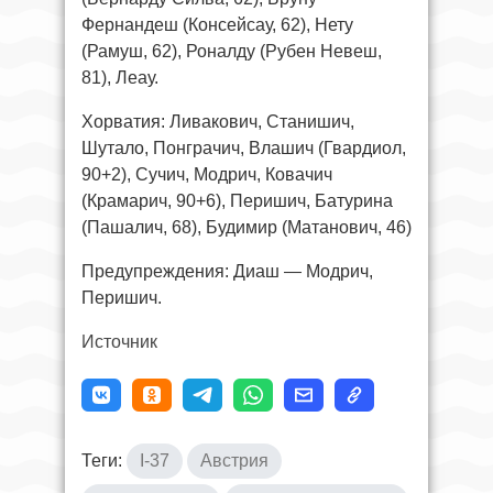
Фернандеш (Консейсау, 62), Нету
(Рамуш, 62), Роналду (Рубен Невеш,
81), Леау.
Хорватия: Ливакович, Станишич,
Шутало, Понграчич, Влашич (Гвардиол,
90+2), Сучич, Модрич, Ковачич
(Крамарич, 90+6), Перишич, Батурина
(Пашалич, 68), Будимир (Матанович, 46)
Предупреждения: Диаш — Модрич,
Перишич.
Источник
Теги:
I-37
Австрия