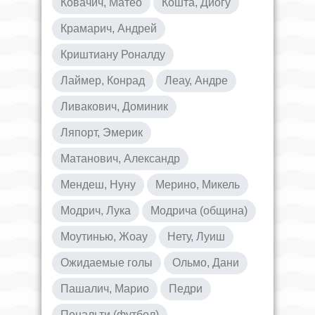
Ковачич, Матео
Кошта, Диогу
Крамарич, Андрей
Криштиану Роналду
Лаймер, Конрад
Леау, Андре
Ливакович, Доминик
Ляпорт, Эмерик
Матанович, Александр
Мендеш, Нуну
Мерино, Микель
Модрич, Лука
Модрича (община)
Моутинью, Жоау
Нету, Луиш
Ожидаемые голы
Ольмо, Дани
Пашалич, Марио
Педри
Пенальти (футбол)