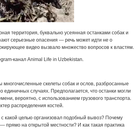
рная территория, буквально усеянная останками собак и
ают серьезные опасения — речь может идти не о
Шокирующее видео вызвало множество вопросов к властям.
ram-канал Animal Life in Uzbekistan.
ы многочисленные скелеты собак и ослов, разбросанные
 о единичных случаях. Предполагается, что останки могли
мени, вероятно, с использованием грузового транспорта.
ктер распределения костей.
 с какой целью организовал подобный вывоз? Почему
— прямо на открытой местности? И как такая практика