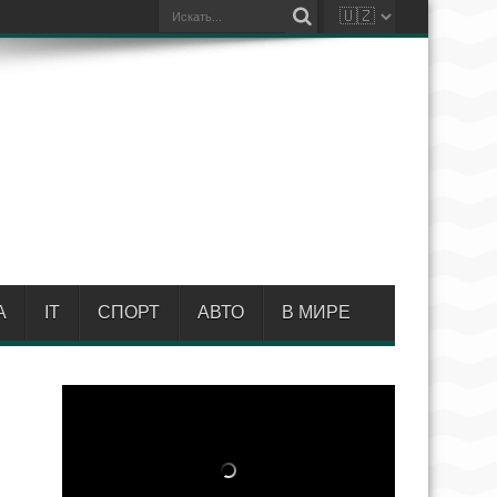
А
IT
СПОРТ
АВТО
В МИРЕ