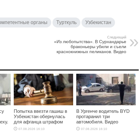
омпетентные органы
Турткуль
Узбекистан
Следующий
«Из любопытства». В Сурхандарье
браконьеры убили и съели
краснокнижных пеликанов. Видео
су
Попытка ввезти гашиш в
В Ургенче водитель BYD
Узбекистан обернулась
протаранил три
еху.
для афганца штрафом
автомобиля. Видео
07.08.2026 16:10
07.08.2026 16:10