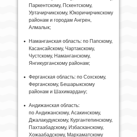
Паркентскому, Пскентскому,
Уртачирчикскому, Юкоричирчикскому
районам и городам Ангрен,
Алмалык;
Наманганская область: по Папскому,
Касансайскому, Чартакскому,
Чустскому, Наманганскому,
Янгикурганскому районам;
Ферганская область: по Сохскому,
Ферганскому, Бешарыкскому
районам и Шахимардану;
Андижанская область:
по Андижанскому, Асакинскому,
Джалакудукскому, Кургантепинскому,
Пахтаабадскому, Избасканскому,
Хожаабадскому, Мархаматскому