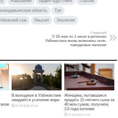
о)
Наказание
орден «Дустлик»
Платан
рхандарьинская область
Туя
Узбекский сум
Умысел
Экология
Следующий
С 26 мая по 1 июня в регионах
Узбекистана вновь возможны селе-
паводковые явления
В выходные в Узбекистане
Женщина, пытавшаяся
ожидается усиление жары
продать 11-летнего сына за
тапов
40 млн сумов, получила
07.08.2026 17:10
3,5 года колонии
07.08.2026 17:10