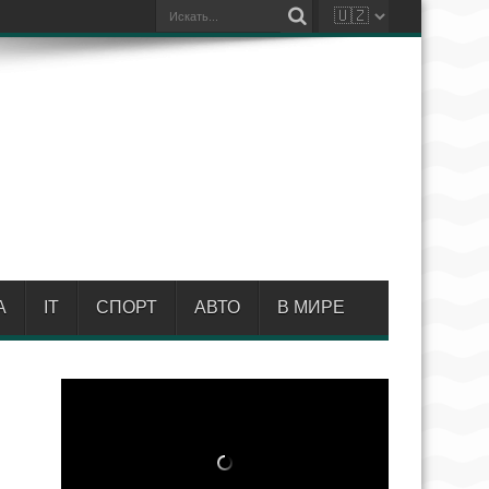
А
IT
СПОРТ
АВТО
В МИРЕ