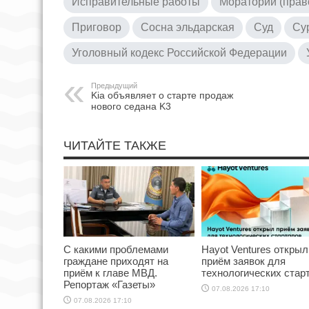
Исправительные работы
Мораторий (прав
Приговор
Сосна эльдарская
Суд
Су
Уголовный кодекс Российской Федерации
Предыдущий
Kia объявляет о старте продаж
нового седана K3
ЧИТАЙТЕ ТАКЖЕ
С какими проблемами
Hayot Ventures открыл
граждане приходят на
приём заявок для
приём к главе МВД.
технологических стар
Репортаж «Газеты»
07.08.2026 17:10
07.08.2026 17:10