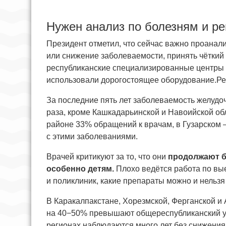
Нужен анализ по болезням и р
Президент отметил, что сейчас важно проанали
или снижение заболеваемости, принять чёткий
республиканские специализированные центры 
использовали дорогостоящее оборудование.Ре
За последние пять лет заболеваемость желудо
раза, кроме Кашкадарьинской и Навоийской об
районе 33% обращений к врачам, в Гузарском
с этими заболеваниями.
Врачей критикуют за то, что они
продолжают б
особенно детям.
Плохо ведётся работа по вы
и поликлиник, какие препараты можно и нельзя
В Каракалпакстане, Хорезмской, Ферганской и
на 40−50% превышают общереспубликанский уро
регионах наблюдаются много лет без снижения