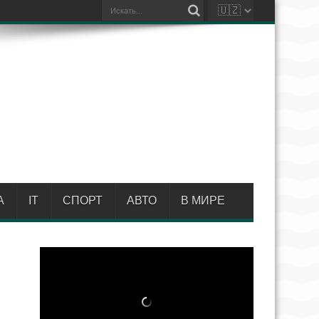
А
IT
СПОРТ
АВТО
В МИРЕ