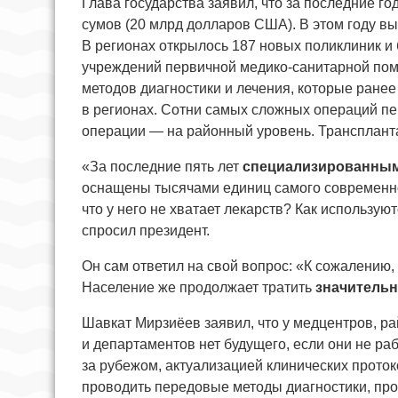
Глава государства заявил, что за последние г
сумов (20 млрд долларов США). В этом году выд
В регионах открылось 187 новых поликлиник и
учреждений первичной медико-санитарной пом
методов диагностики и лечения, которые ране
в регионах. Сотни самых сложных операций п
операции — на районный уровень. Транспланта
«За последние пять лет
специализированным 
оснащены тысячами единиц самого современног
что у него не хватает лекарств? Как использую
спросил президент.
Он сам ответил на свой вопрос: «К сожалению,
Население же продолжает тратить
значительн
Шавкат Мирзиёев заявил, что у медцентров, р
и департаментов нет будущего, если они не р
за рубежом, актуализацией клинических прот
проводить передовые методы диагностики, про