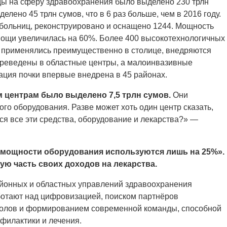
оды на сферу здравоохранения было выделено 230 трлн
елено 45 трлн сумов, что в 6 раз больше, чем в 2016 году.
 больниц, реконструировано и оснащено 1244. Мощность
ощи увеличилась на 60%. Более 400 высокотехнологичных
е применялись преимущественно в столице, внедряются
ереведены в областные центры, а малоинвазивные
ция почки впервые внедрена в 45 районах.
центрам было выделено 7,5 трлн сумов.
Они
о оборудования. Разве может хоть один центр сказать,
тся все эти средства, оборудование и лекарства?» —
мощности оборудования используются лишь на 25%».
ую часть своих доходов на лекарства.
айонных и областных управлений здравоохранения
аботают над цифровизацией, поиском партнёров
околов и формированием современной команды, способной
филактики и лечения.