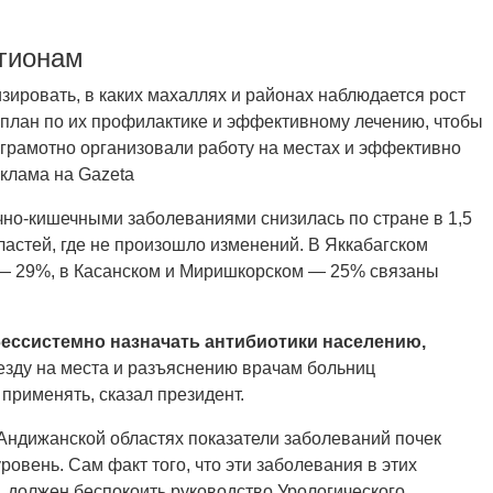
егионам
зировать, в каких махаллях и районах наблюдается рост
 план по их профилактике и эффективному лечению, чтобы
грамотно организовали работу на местах и эффективно
клама на Gazeta
чно-кишечными заболеваниями снизилась по стране в 1,5
ластей, где не произошло изменений. В Яккабагском
 — 29%, в Касанском и Миришкорском — 25% связаны
ессистемно назначать антибиотики населению,
езду на места и разъяснению врачам больниц
 применять, сказал президент.
 Андижанской областях показатели заболеваний почек
вень. Сам факт того, что эти заболевания в этих
, должен беспокоить руководство Урологического