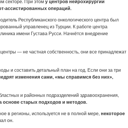
ом секторе. При этом
у центров нейрохирургии
бот-ассистированных операций.
одитель Республиканского онкологического центра был
ированный управленец из Турции. К работе центра
линика имени Густава Русси. Начнётся внедрение
центры — не частная собственность, они все принадлежат
ды и составить детальный план на год. Если они за три
недрят изменения сами, «мы справимся без них»,
 областных и районных подразделений здравоохранения,
а основе старых подходов и методов.
ое в регионы, используется не в полной мере,
некоторое
зал он.