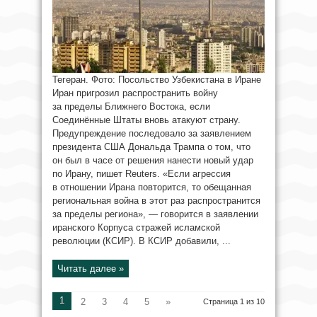
Тегеран. Фото: Посольство Узбекистана в Иране
Иран пригрозил распространить войну
за пределы Ближнего Востока, если
Соединённые Штаты вновь атакуют страну.
Предупреждение последовало за заявлением
президента США Дональда Трампа о том, что
он был в часе от решения нанести новый удар
по Ирану, пишет Reuters. «Если агрессия
в отношении Ирана повторится, то обещанная
региональная война в этот раз распространится
за пределы региона», — говорится в заявлении
иранского Корпуса стражей исламской
революции (КСИР). В КСИР добавили, ...
Читать далее »
1
2
3
4
5
»
Страница 1 из 10
...