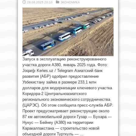
28.08.2025 20:10
ЭКОНОМИКА
Запуск в эксплуатацию реконструированного
участка дороги А380, январь 2025 года. Фото:
Joqarǵı Keńes.uz / Telegram Азиатский банк
развития (АБР) одобрил предоставление
Узбекистану займа в размере 233,1 млн
долларов для модернизации ключевого участка
Коридора-2 Центральноазиатского
регионального экономического сотрудничества
(ЦАРЭС). Об этом сообщила пресс-служба АБР.
Проект предусматривает реконструкцию около
87 км автомобильной дороги Гузар — Бухара —
Нукус — Бейнеу (А380) на территории
Каракалпакстана — строительство новой
объездной дороги Турткуль — ...