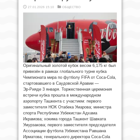
27.01.2026 15:10
ОБЩЕСТВО
Оригинальный золотой кубок весом 6,175 кг был
привезён в рамках глобального турне кубка
Чемпионата мира по футболу FIFA от Coca-Cola,
стартовавшего в Саудовской Аравии —
Эр‑Рияде 3 января. Торжественная церемония
встречи кубка прошла в международном
аэропорту Ташкента с участием: первого
заместителя НОК Отабека Умарова; министра
спорта Республики Узбекистан Адхама
Икрамова; хокима города Ташкент Шавката
Умурзакова; первого заместителя председателя
Ассоциации футбола Узбекистана Равшана
Ирматова; генерального директора Coca-Cola