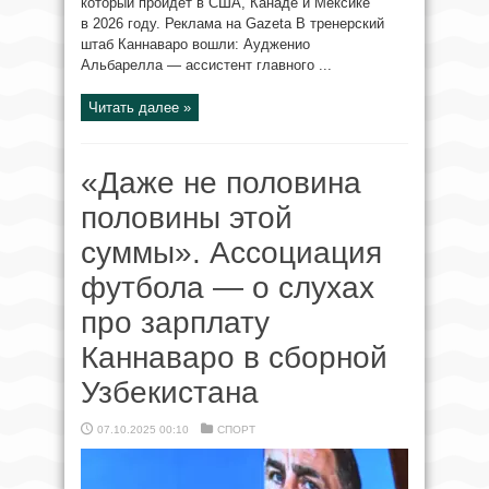
который пройдёт в США, Канаде и Мексике
в 2026 году. Реклама на Gazeta В тренерский
штаб Каннаваро вошли: Аудженио
Альбарелла — ассистент главного ...
Читать далее »
«Даже не половина
половины этой
суммы». Ассоциация
футбола — о слухах
про зарплату
Каннаваро в сборной
Узбекистана
07.10.2025 00:10
СПОРТ