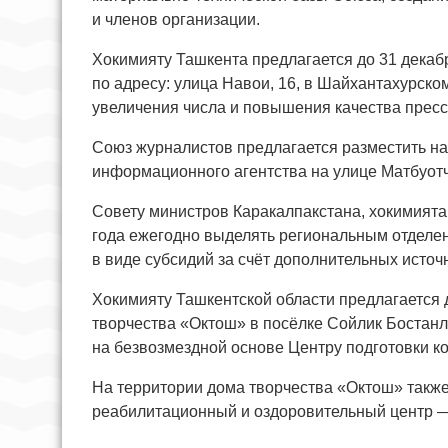
и членов организации.
Хокимияту Ташкента предлагается до 31 декаб
по адресу: улица Навои, 16, в Шайхантахурском
увеличения числа и повышения качества прес
Союз журналистов предлагается разместить на
информационного агентства на улице Матбуотч
Совету министров Каракалпакстана, хокимиятам
года ежегодно выделять региональным отделен
в виде субсидий за счёт дополнительных исто
Хокимияту Ташкентской области предлагается 
творчества «Октош» в посёлке Сойлик Бостанл
на безвозмездной основе Центру подготовки к
На территории дома творчества «Октош» также
реабилитационный и оздоровительный центр —