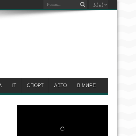
А
IT
СПОРТ
АВТО
В МИРЕ