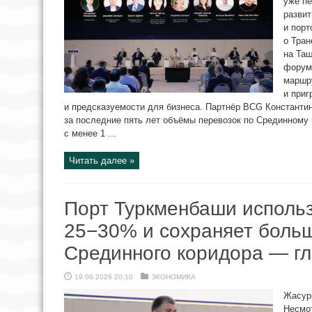
уже пе
развит
и порт
о Тран
на Та
форум
маршр
и приг
и предсказуемости для бизнеса. Партнёр BCG Константи
за последние пять лет объёмы перевозок по Срединному 
с менее 1 ...
Читать далее »
Порт Туркменбаши использ
25−30% и сохраняет боль
Срединного коридора — г
19.06.2026 20:10
ЭКОНОМИКА
Жасур
Несмо