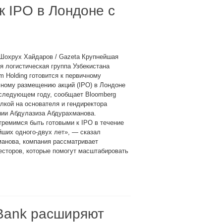
к IPO в Лондоне с
Шохрух Хайдаров / Gazeta Крупнейшая
я логистическая группа Узбекистана
m Holding готовится к первичному
чному размещению акций (IPO) в Лондоне
 следующем году, сообщает Bloomberg
лкой на основателя и гендиректора
нии Абдулазиза Абдурахманова.
ремимся быть готовыми к IPO в течение
ших одного-двух лет», — сказал
манова, компания рассматривает
есторов, которые помогут масштабировать
m Bank расширяют