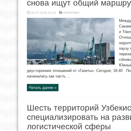
снова ищут общий маршру
02.07.2026 22:10
ПОЛИТИКА
Между
Сакаев
и Тби
Отноше
недолг
паузу 
переза
сближа
Южный
двусторонних отношений от «Газеты». Сегодня, 18:40 П
начинались как часть ...
Читать далее »
Шесть территорий Узбеки
специализировать на разв
логистической сферы