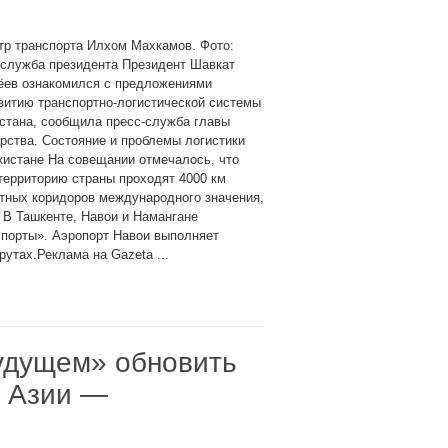
тр транспорта Илхом Махкамов. Фото:
-служба президента Президент Шавкат
ёев ознакомился с предложениями
витию транспортно-логистической системы
стана, сообщила пресс-служба главы
рства. Состояние и проблемы логистики
кистане На совещании отмечалось, что
территорию страны проходят 4000 км
тных коридоров международного значения,
 В Ташкенте, Навои и Намангане
 порты». Аэропорт Навои выполняет
утах.Реклама на Gazeta ...
удущем» обновить
й Азии —