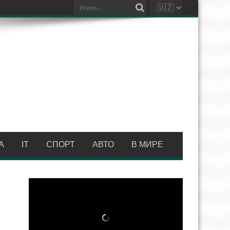
А
IT
СПОРТ
АВТО
В МИРЕ