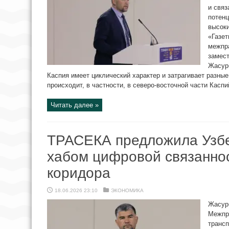
и связ
потенц
высоки
«Газет
межпр
замест
Жасурб
Каспия имеет циклический характер и затрагивает разные
происходит, в частности, в северо-восточной части Каспий
Читать далее »
ТРАСЕКА предложила Узбе
хабом цифровой связанно
коридора
18.06.2026 23:10
ЭКОНОМИКА
Жасур
Межпр
трансп