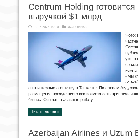
Centrum Holding готовится 
выручкой $1 млрд
13.07.2026 19:10
ЭКОНОМИКА
Фото: 
частна
Centru
публи
уже в
со ссы
компа
«Мы ст
ближай
он в интервью агентству в Ташкенте. По словам Абдурах
размещение прежде всего как возможность привлечь инв
бизнес. Centrum, начавшая работу ...
Читать далее »
Azerbaijan Airlines и Uzu