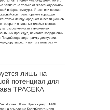
рестал быть идеей «на будущее», но его
ие зависит не только от железнодорожной
овой инфраструктуры. Участники сессии
скаспийском транспортном коридоре
шкентском международном инвестиционном
е говорили о главных слабых местах
ута: разрозненности таможенных
раничных процедур, нехватке координации
н Продайвода задал рамку дискуссии:
коридору выросли почти в пять раз —
уется лишь на
шой потенциал для
лава ТРАСЕКА
бек Чориев. Фото: Пресс-центр ТМИФ
тря на обмеление Каспийского моря