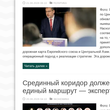
21.06.2026 06:10
ПОЛИТИКА
Фото:
по Цен
обновл
нынешн
Наскол
соотв
на то,
принят
допол
дорожная карта Европейского союза и Центральной Азии.
операционный подход к реализации стратегии. Эта дорожн
Читать далее »
Срединный коридор должен
единый маршрут — экспер
20.06.2026 04:10
ЭКОНОМИКА
Фото: