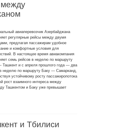
 между
жаном
нальный авиаперевозчик Азербайджана
няет регулярные рейсы между двумя
цами, предлагая пассажирам удобное
сание и комфортные условия для
ествий. В настоящее время авиакомпания
няет семь рейсов в неделю по маршруту
 Ташкент и с апреля прошлого года — два
 в неделю по маршруту Баку — Самарканд,
ствуя устойчивому росту пассажиропотока
й рост взаимного интереса между
жду Ташкентом и Баку уже превышает
кент и Тбилиси