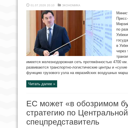
01.07.2026 20:10
ЭКОНОМИКА
Минис
Пресс
Мирзи
по раз
Узбеки
госуда
в Узбе
через 
транзи
имеется железнодорожная сеть протяжённостью 4700 км.
развиваются транспортно-логистические центры и «сухие
функцию грузового узла на евразийских воздушных маршр
Читать далее »
ЕС может «в обозримом б
стратегию по Центрально
спецпредставитель