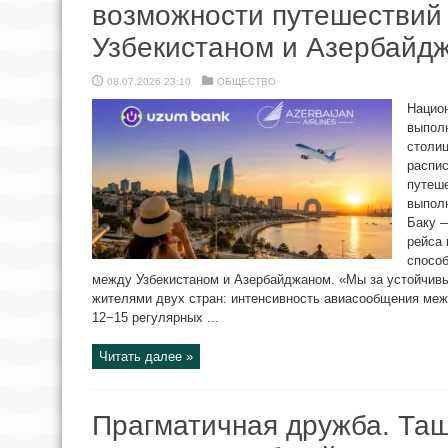
возможности путешествий
Узбекистаном и Азербайд
08.07.2026 23:10
ОБЩЕСТВО
Нацио
выпол
столи
распи
путеш
выпол
Баку —
рейса
способ
между Узбекистаном и Азербайджаном. «Мы за устойчивы
жителями двух стран: интенсивность авиасообщения ме
12−15 регулярных ...
Читать далее »
Прагматичная дружба. Таш