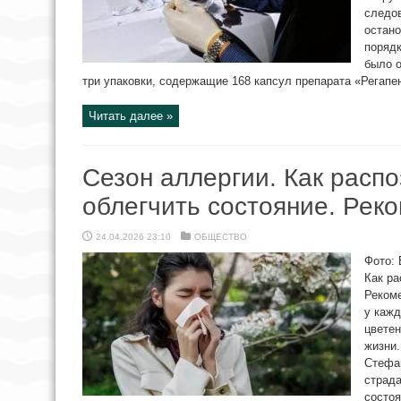
следов
остано
порядк
было о
три упаковки, содержащие 168 капсул препарата «Регапен»
Читать далее »
Сезон аллергии. Как расп
облегчить состояние. Рек
24.04.2026 23:10
ОБЩЕСТВО
Фото: 
Как ра
Рекоме
у кажд
цветен
жизни.
Стефан
страда
состоя