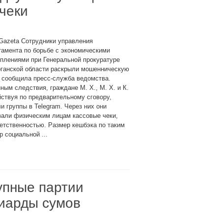
чеки
Gazeta Сотрудники управления
амента по борьбе с экономическими
плениями при Генеральной прокуратуре
рганской области раскрыли мошенническую
 сообщила пресс-служба ведомства.
ным следствия, граждане М. Х., М. Х. и К.
йствуя по предварительному сговору,
и группы в Telegram. Через них они
вали физическим лицам кассовые чеки,
етственностью. Размер кешбэка по таким
 социальной ...
упные партии
лиарды сумов