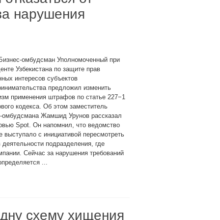
за нарушения
 Бизнес-омбудсман Уполномоченный при
енте Узбекистана по защите прав
нных интересов субъектов
ринимательства предложил изменить
изм применения штрафов по статье 227−1
вого кодекса. Об этом заместитель
с-омбудсмана Жамшид Урунов рассказал
рвью Spot. Он напомнил, что ведомство
е выступало с инициативой пересмотреть
з деятельности подразделения, где
мпании. Сейчас за нарушения требований
пределяется ...
одну схему хищения