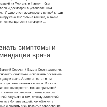
авший из Ферганы в Ташкент, был
влен и досмотрен в установленном
е. У одного из пассажиров в ручной клади
бнаружено 102 грамма гашиша, а также
, относящегося к категории ...
ознать симптомы и
омендации врача
Евгений Сорочин / Gazeta Сезон аллергии.
спознать симптомы и облегчить состояние.
ндации врача Аллергия есть почти
ого третьего человека в мире. В сезон
ия она обостряется, мешая привычной
 «Газета» поговорила с аллергологом
ией Кацамаки о том, почему аллергией
ет всё больше людей, как облегчить
ние и снизить риск развития заболевания.