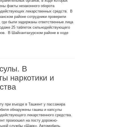
хранительных органов, в ходе которых
ены факты незаконного оборота
одействующих лекарственных средств. В
ванском районе сотрудники проверили
, где были задержаны ответственные лица
родаже 25 таблеток сильнодействующего
мов. В Шайхантахурском районе в ходе
сулы. В
ты наркотики и
ства
ту при въезде в Ташкент у пассажира
обиля обнаружены гашиш и капсулы
одействующего лекарственного средства.
нт произошел на посту дорожно-
льной службы «Шарк». Автомобиль,