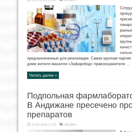
Сотру
прокур
пресек
лекарс
разных
опера
крупны
качест
сильн
предназначенные для реализации. Самая крупная партия
доме жителя махалли «Зафаробод» правоохранители ...
Читать далее »
Подпольная фармлаборато
В Андижане пресечено пр
препаратов
19.05.2026 17:10
СВОДКА