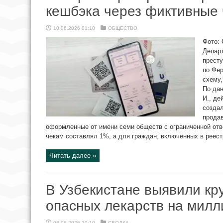
кешбэка через фиктивные 
10.06.2026 01:10
ОБЩЕСТВО
Фото: 
Департ
престу
по Фе
схему,
По дан
И., де
создал
прода
оформленные от имени семи обществ с ограниченной отв
чекам составлял 1%, а для граждан, включённых в реестр
Читать далее »
В Узбекистане выявили кр
опасных лекарств на мил
08.06.2026 20:10
СВОДКА