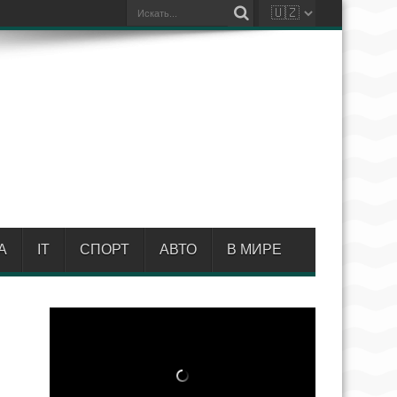
А
IT
СПОРТ
АВТО
В МИРЕ