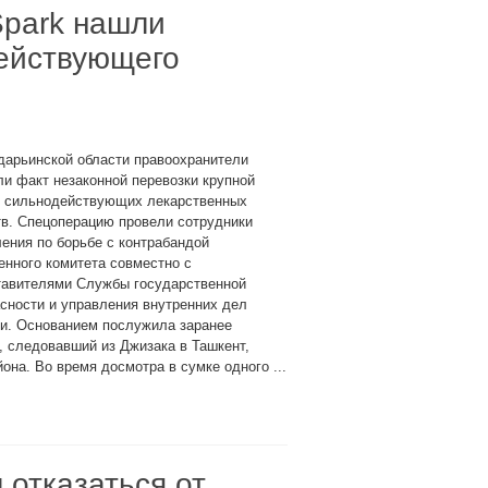
Spark нашли
действующего
дарьинской области правоохранители
и факт незаконной перевозки крупной
и сильнодействующих лекарственных
в. Спецоперацию провели сотрудники
ения по борьбе с контрабандой
нного комитета совместно с
тавителями Службы государственной
сности и управления внутренних дел
ти. Основанием послужила заранее
 следовавший из Джизака в Ташкент,
она. Во время досмотра в сумке одного ...
 отказаться от