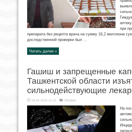
правоо
выявл
сильн
Гижду
аптеку
при п
препарата без рецепта врача на сумму 16,2 миллиона су
доследственной проверки был ...
Читать далее »
Гашиш и запрещенные кап
Ташкентской области изъя
сильнодействующие лекар
29.04.2026 21:10
СВОДКА
На пос
автом
сильн
Инциде
патру