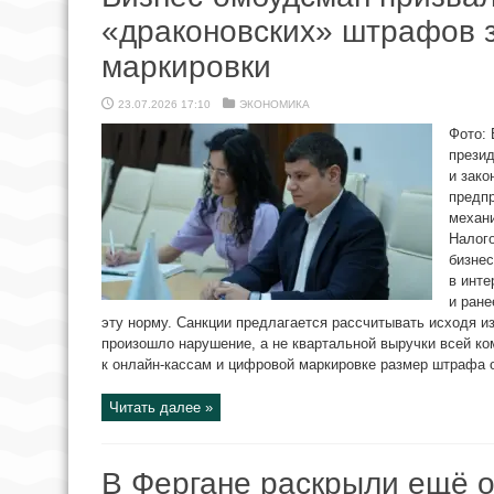
«драконовских» штрафов 
маркировки
23.07.2026 17:10
ЭКОНОМИКА
Фото:
презид
и зако
предп
механ
Налого
бизне
в инте
и ране
эту норму. Санкции предлагается рассчитывать исходя и
произошло нарушение, а не квартальной выручки всей ко
к онлайн-кассам и цифровой маркировке размер штрафа о
Читать далее »
В Фергане раскрыли ещё 