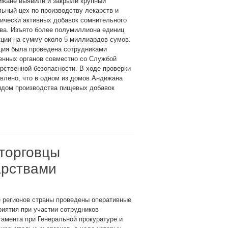
ижане выявили и закрыли крупный
ьный цех по производству лекарств и
ически активных добавок сомнительного
ва. Изъято более полумиллиона единиц
ции на сумму около 5 миллиардов сумов.
ция была проведена сотрудниками
енных органов совместно со Службой
рственной безопасности. В ходе проверки
влено, что в одном из домов Андижана
идом производства пищевых добавок
торговцы
арствами
 регионов страны проведены оперативные
иятия при участии сотрудников
амента при Генеральной прокуратуре и