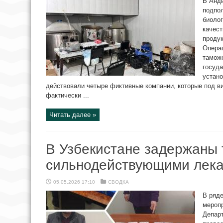
В Анд
подпол
биолог
качест
продук
Опера
тамож
госуда
устано
действовали четыре фиктивные компании, которые под в
фактически ...
Читать далее »
В Узбекистане задержаны 
сильнодействующими лек
05.05.2026 17:10
СВОДКА
В ряде
меропр
Департ