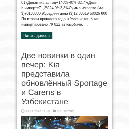
017Динамика за год+140%-40%-82,7%Доля
в импорте71,2%24,9%3,8%Сумма импорта (млн
$)70138880,9Средняя цена ($)12 33519 50026 800
По итогам прошлого года в Узбекистан было
импортировано 79 822 автомобиля, ...
Читать далее »
Две новинки в один
вечер: Kia
представила
обновлённый Sportage
и Carens в
Узбекистане
14.01.2026 19:10
ОБЩЕСТВО