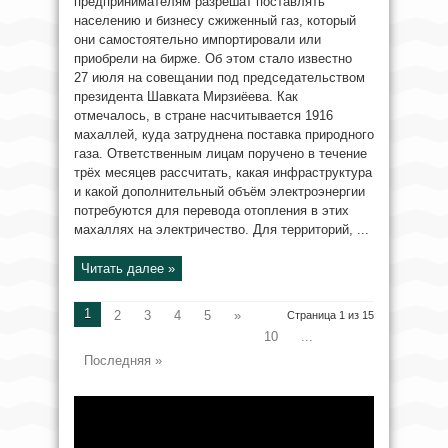
предпринимателям разрешат поставлять
населению и бизнесу сжиженный газ, который
они самостоятельно импортировали или
приобрели на бирже. Об этом стало известно
27 июля на совещании под председательством
президента Шавката Мирзиёева. Как
отмечалось, в стране насчитывается 1916
махаллей, куда затруднена поставка природного
газа. Ответственным лицам поручено в течение
трёх месяцев рассчитать, какая инфраструктура
и какой дополнительный объём электроэнергии
потребуются для перевода отопления в этих
махаллях на электричество. Для территорий, ...
Читать далее »
1
2
3
4
5
»
Страница 1 из 15
10
...
Последняя »