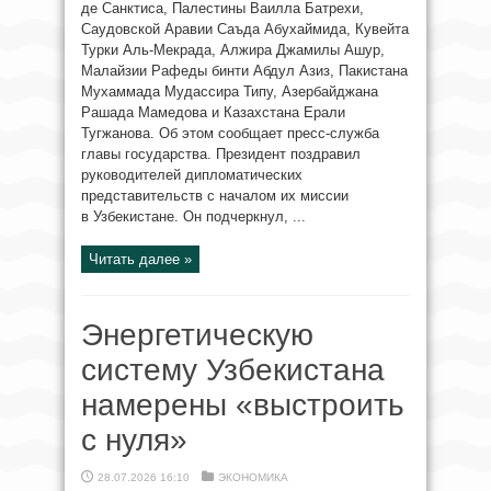
де Санктиса, Палестины Ваилла Батрехи,
Саудовской Аравии Саъда Абухаймида, Кувейта
Турки Аль-Мекрада, Алжира Джамилы Ашур,
Малайзии Рафеды бинти Абдул Азиз, Пакистана
Мухаммада Мудассира Типу, Азербайджана
Рашада Мамедова и Казахстана Ерали
Тугжанова. Об этом сообщает пресс-служба
главы государства. Президент поздравил
руководителей дипломатических
представительств с началом их миссии
в Узбекистане. Он подчеркнул, ...
Читать далее »
Энергетическую
систему Узбекистана
намерены «выстроить
с нуля»
28.07.2026 16:10
ЭКОНОМИКА