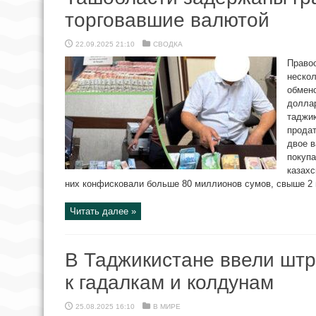
торговавшие валютой
22.09.2025 21:10
СВОДКА
Право
неско
обмено
доллар
таджик
продат
двое 
покупа
казахс
них конфисковали больше 80 миллионов сумов, свыше 2 м
Читать далее »
В Таджикистане ввели шт
к гадалкам и колдунам
25.08.2025 16:10
В МИРЕ