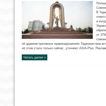
Площа
Сомони
В Тад
ответс
и колд
Управ
обрати
от 375
сомони
об административных правонарушениях Таджикистана вст
об этом стало только сейчас, уточняет ASIA-Plus. Реклам
Читать далее »