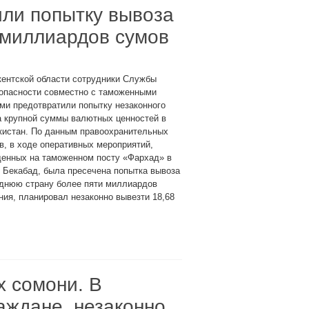
ли попытку вывоза
 миллиардов сумов
кентской области сотрудники Службы
зопасности совместно с таможенными
ми предотвратили попытку незаконного
а крупной суммы валютных ценностей в
кистан. По данным правоохранительных
в, в ходе оперативных мероприятий,
денных на таможенном посту «Фархад» в
 Бекабад, была пресечена попытка вывоза
еднюю страну более пяти миллиардов
ния, планировал незаконно вывезти 18,68
х сомони. В
аждане, незаконно