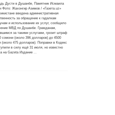
дь Дусти в Душанбе, Памятник Исмаила
 Фото: Жахонгир Азимов / «Газета.uz»
жикистане введена административная
твенность за обращение к гадалкам
унам и использование их услуг, сообщило
ление МВД по Душанбе. Гражданам,
вшимся за такими услугами, грозит штраф
0 сомони (около 396 долларов) до 4500
 (около 475 долларов). Поправки в Кодекс
упили в силу ещё 31 июля, но известно
а на Gazeta Издание ...