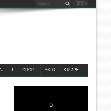
А
IT
СПОРТ
АВТО
В МИРЕ