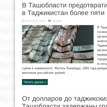
В Ташобласти предотврати
в Таджикистан более пяти
26.10.2025 18:10
СВОДКА
В Таш
госбе
органа
вывоз
Таджи
органо
прове
городе
в сос
сумов в эквиваленте. Житель Бекабада, 1991 года рожде
миллиона российских рублей, ...
Читать далее »
От долларов до таджикски
Ташобласти задержаны гр