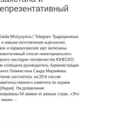
Репрезентативный
Saida Mirziyoyeva / Telegram Традиционные
 и навыки изготовления кыргызских,
ких и каракалпакских юрт включены
езентативный список нематериального
урного наследия человечества ЮНЕСКО.
ом сообщила руководитель Администрации
ента Узбекистана Саида Мирзиёева.
ение состоялось на 20-й сессии
вительственного комитета по охране
(Индия). На добавление
нированы 54 заявки от разных стран. «Это
наших ...