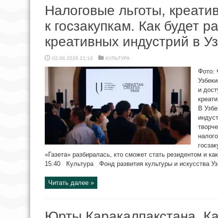
Налоговые льготы, креати
к госзакупкам. Как будет р
креативных индустрий в У
02.06.2026 21:10
КУЛЬТУРА
Фото: 
Узбеки
и дост
креати
В Узбе
индус
творче
налого
госза
«Газета» разбиралась, кто сможет стать резидентом и как
15:40 Культура Фонд развития культуры и искусства Узб
Читать далее »
Юрты Каракалпакстана, Ка