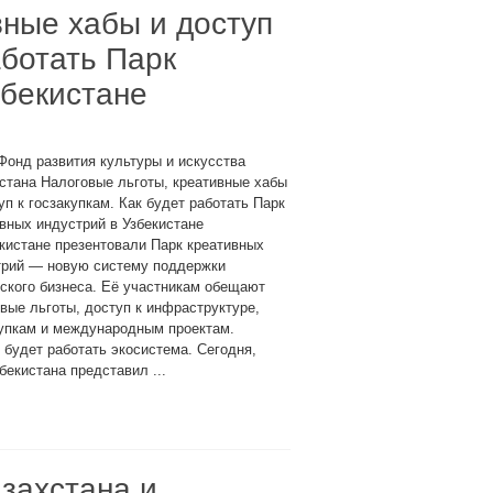
вные хабы и доступ
аботать Парк
збекистане
Фонд развития культуры и искусства
стана Налоговые льготы, креативные хабы
уп к госзакупкам. Как будет работать Парк
вных индустрий в Узбекистане
кистане презентовали Парк креативных
трий — новую систему поддержки
ского бизнеса. Её участникам обещают
вые льготы, доступ к инфраструктуре,
купкам и международным проектам.
 будет работать экосистема. Сегодня,
екистана представил ...
захстана и