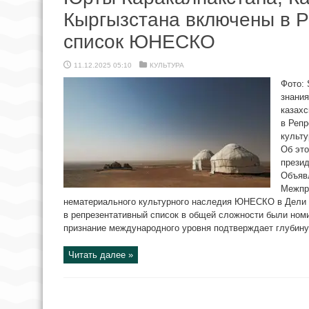
Кыргызстана включены в 
список ЮНЕСКО
11.12.2025 05:10
КУЛЬТУРА
Фото: 
знания
казахс
в Репр
культ
Об эт
презид
Объявл
Межпра
нематериального культурного наследия ЮНЕСКО в Дели 
в репрезентативный список в общей сложности были номи
признание международного уровня подтверждает глубину 
Читать далее »