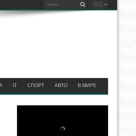
А
IT
СПОРТ
АВТО
В МИРЕ