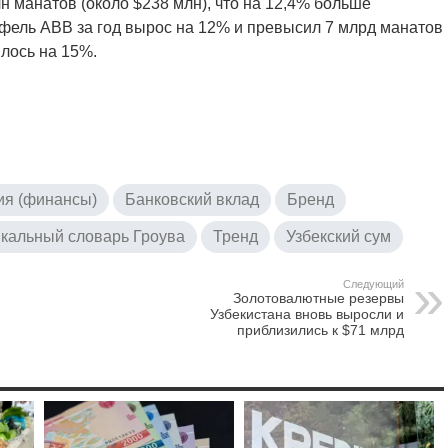
н манатов (около $238 млн), что на 12,4% больше
фель ABB за год вырос на 12% и превысил 7 млрд манатов
илось на 15%.
ия (финансы)
Банковский вклад
Бренд
кальный словарь Гроува
Тренд
Узбекский сум
Следующий
Золотовалютные резервы
Узбекистана вновь выросли и
приблизились к $71 млрд