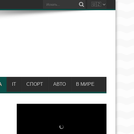
А
IT
СПОРТ
АВТО
В МИРЕ