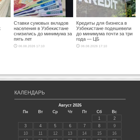
Ставки сумовых вкладов
Кредиты для бизнеса в
к
населения в Узбекистане
Узбекистане подешевели
снизились до минимума за
до минимума почти за три
пять лет
года — ЦБ
06.08.2026 17:10
06.08.2026 17:10
КАЛЕНДАРЬ
Август 2026
Пн
Вт
Ср
Чт
Пт
Сб
Вс
1
2
3
4
5
6
7
8
9
10
11
12
13
14
15
16