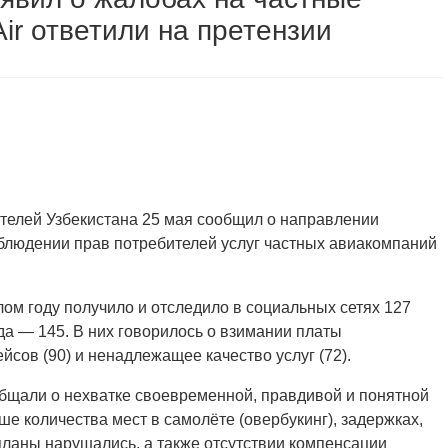
ir ответили на претензии
ителей Узбекистана 25 мая сообщил о направлении
облюдении прав потребителей услуг частных авиакомпаний
ом году получило и отследило в социальных сетях 127
да — 145. В них говорилось о взимании платы
ейсов (90) и ненадлежащее качество услуг (72).
ообщали о нехватке своевременной, правдивой и понятной
е количества мест в самолёте (овербукинг), задержках,
 планы нарушались, а также отсутствии компенсации