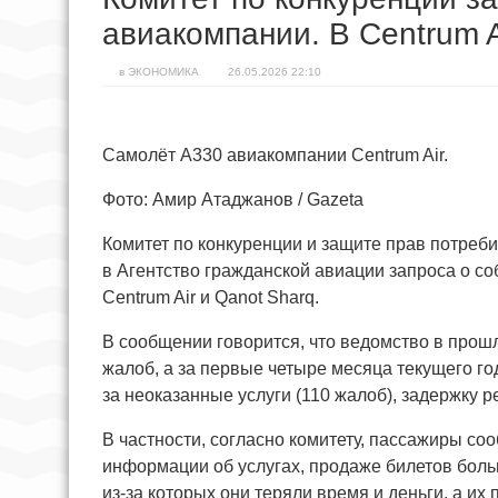
авиакомпании. В Centrum A
в
ЭКОНОМИКА
26.05.2026 22:10
Самолёт A330 авиакомпании Centrum Air.
Фото: Амир Атаджанов / Gazeta
Комитет по конкуренции и защите прав потреб
в Агентство гражданской авиации запроса о с
Centrum Air и Qanot Sharq.
В сообщении говорится, что ведомство в прошл
жалоб, а за первые четыре месяца текущего го
за неоказанные услуги (110 жалоб), задержку р
В частности, согласно комитету, пассажиры с
информации об услугах, продаже билетов больш
из-за которых они теряли время и деньги, а их