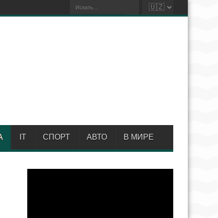
А
IT
СПОРТ
АВТО
В МИРЕ