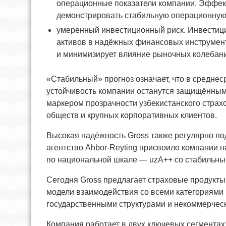
операционные показатели компании. Эффект
демонстрировать стабильную операционную
умеренный инвестиционный риск. Инвестиц
активов в надёжных финансовых инструмент
и минимизирует влияние рыночных колебан
«Стабильный» прогноз означает, что в средне
устойчивость компании останутся защищёнными
маркером прозрачности узбекистанского стра
обществ и крупных корпоративных клиентов.
Высокая надёжность Gross также регулярно по
агентство Ahbor-Reyting присвоило компании
по национальной шкале — uzA++ со стабильны
Сегодня Gross предлагает страховые продукт
модели взаимодействия со всеми категориями
государственными структурами и некоммерчес
Компания работает в двух ключевых сегментах