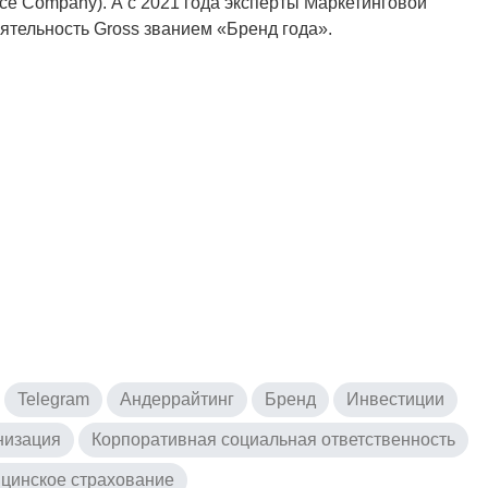
nce Company). А с 2021 года эксперты Маркетинговой
ятельность Gross званием «Бренд года».
Telegram
Андеррайтинг
Бренд
Инвестиции
низация
Корпоративная социальная ответственность
цинское страхование