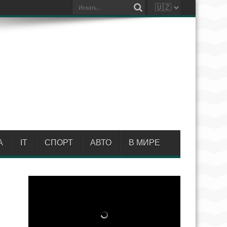
А
IT
СПОРТ
АВТО
В МИРЕ