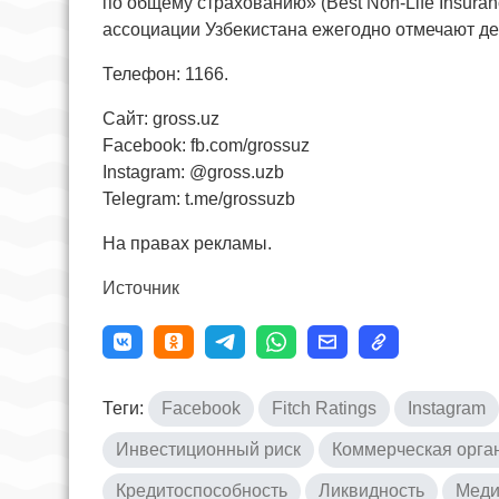
по общему страхованию» (Best Non-Life Insura
ассоциации Узбекистана ежегодно отмечают де
Телефон: 1166.
Сайт: gross.uz
Facebook: fb.com/grossuz
Instagram: @gross.uzb
Telegram: t.me/grossuzb
На правах рекламы.
Источник
Теги:
Facebook
Fitch Ratings
Instagram
Инвестиционный риск
Коммерческая орга
Кредитоспособность
Ликвидность
Меди