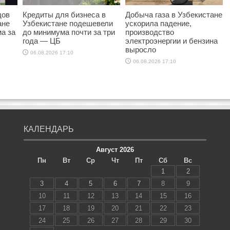
дов
Кредиты для бизнеса в
Добыча газа в Узбекистане
ане
Узбекистане подешевели
ускорила падение,
а за
до минимума почти за три
производство
года — ЦБ
электроэнергии и бензина
выросло
06.08.2026 17:10
06.08.2026 17:10
КАЛЕНДАРЬ
Август 2026
Пн
Вт
Ср
Чт
Пт
Сб
Вс
1
2
3
4
5
6
7
8
9
10
11
12
13
14
15
16
17
18
19
20
21
22
23
24
25
26
27
28
29
30