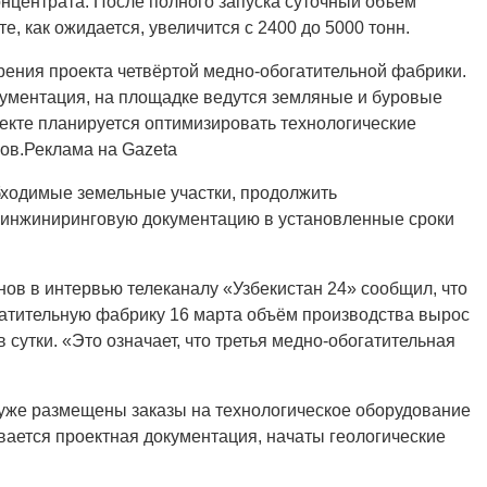
онцентрата. После полного запуска суточный объём
, как ожидается, увеличится с 2400 до 5000 тонн.
рения проекта четвёртой медно-обогатительной фабрики.
кументация, на площадке ведутся земляные и буровые
оекте планируется оптимизировать технологические
ров.Реклама на Gazeta
ходимые земельные участки, продолжить
 инжиниринговую документацию в установленные сроки
в в интервью телеканалу «Узбекистан 24» сообщил, что
гатительную фабрику 16 марта объём производства вырос
в сутки. «Это означает, что третья медно-обогатительная
 уже размещены заказы на технологическое оборудование
вается проектная документация, начаты геологические