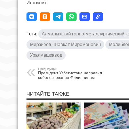
Источник
Теги:
Алмалыкский горно-металлургический к
Мирзиёев, Шавкат Миромонович
Молибде
Уралмашзавод
Предыдущий
Президент Узбекистана направил
соболезнования Филиппинам
ЧИТАЙТЕ ТАКЖЕ