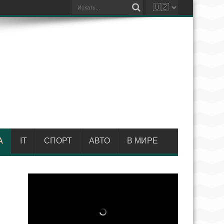
А
IT
СПОРТ
АВТО
В МИРЕ