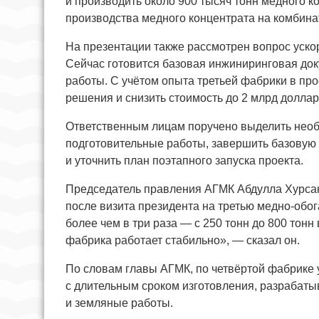
и производить около 900 тысяч тонн медного к
производства медного концентрата на комбинате
На презентации также рассмотрен вопрос уско
Сейчас готовится базовая инжиниринговая до
работы. С учётом опыта третьей фабрики в пр
решения и снизить стоимость до 2 млрд долла
Ответственным лицам поручено выделить необ
подготовительные работы, завершить базовую
и уточнить план поэтапного запуска проекта.
Председатель правления АГМК Абдулла Хурсано
после визита президента на третью медно-обо
более чем в три раза — с 250 тонн до 800 тонн 
фабрика работает стабильно», — сказал он.
По словам главы АГМК, по четвёртой фабрике
с длительным сроком изготовления, разрабаты
и земляные работы.