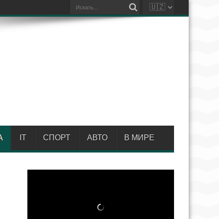
А
IT
СПОРТ
АВТО
В МИРЕ