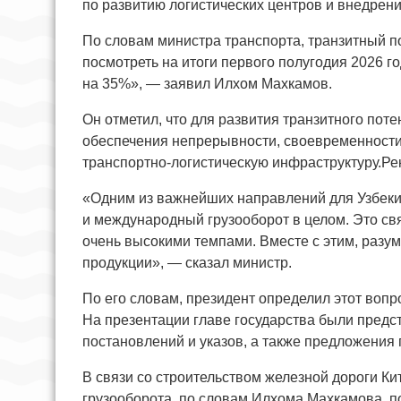
по развитию логистических центров и внедрени
По словам министра транспорта, транзитный п
посмотреть на итоги первого полугодия 2026 г
на 35%», — заявил Илхом Махкамов.
Он отметил, что для развития транзитного пот
обеспечения непрерывности, своевременности
транспортно-логистическую инфраструктуру.Ре
«Одним из важнейших направлений для Узбек
и международный грузооборот в целом. Это свя
очень высокими темпами. Вместе с этим, разум
продукции», — сказал министр.
По его словам, президент определил этот вопр
На презентации главе государства были пред
постановлений и указов, а также предложения
В связи со строительством железной дороги К
грузооборота, по словам Илхома Махкамова, п