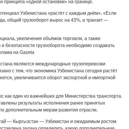
и принципа «одной остановки» на границе.
отенциал Узбекистана «растёт с каждым днём». «Если
ода, общий грузооборот вырос на 43%, а транзит —
енциала, увеличения объёмов торговли, а также
 и безопасности грузооборота необходимо создавать
клама на Gazeta
истана являются международные грузоперевозки
зано с тем, что экономика Узбекистана сегодня растёт
еется, увеличивается оборот экспортной и импортной
ос как один из важнейших для Министерства транспорта.
ставлены результаты исполнения ранее принятых
 по дополнительным мерам развития отрасли.
итай — Кыргызстан — Узбекистан и ожидаемым ростом
оставлена задача определить, какую дополнительную