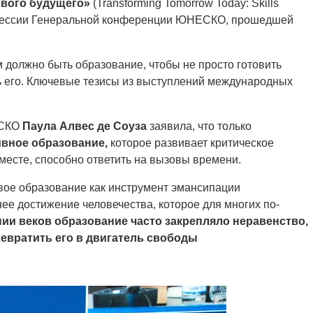
ивого будущего»
(Transforming Tomorrow Today: Skills
3-й сессии Генеральной конференции ЮНЕСКО, прошедшей
 должно быть образование, чтобы не просто готовить
ь его. Ключевые тезисы из выступлений международных
ЕСКО
Паула Алвес де Соуза
заявила, что только
ивное образование,
которое развивает критическое
месте, способно ответить на вызовы времени.
вое образование как инструмент эмансипации
ее достижение человечества, которое для многих по-
ии веков образование часто закрепляло неравенство,
евратить его в двигатель свободы