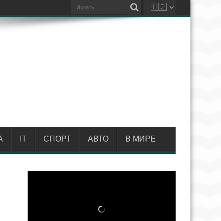
А
IT
СПОРТ
АВТО
В МИРЕ