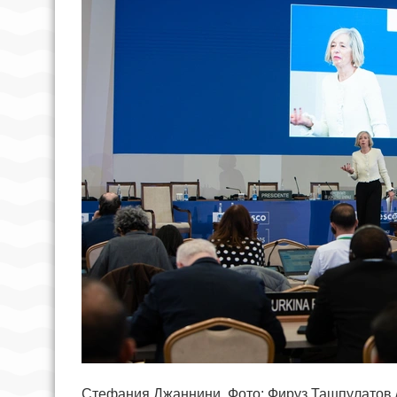
Стефания Джаннини. Фото: Фируз Ташпулатов