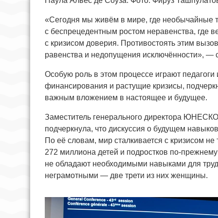
Паула Алвес де Соуза. Фото: Фируз Ташпулат
«Сегодня мы живём в мире, где необычайные 
с беспрецедентным ростом неравенства, где в
с кризисом доверия. Противостоять этим выз
равенства и недопущения исключённости», — с
Особую роль в этом процессе играют педагоги
финансирования и растущие кризисы, подчеркн
важным вложением в настоящее и будущее.
Заместитель генерального директора ЮНЕСКО
подчеркнула, что дискуссия о будущем навыков
По её словам, мир сталкивается с кризисом не 
272 миллиона детей и подростков по-прежнему
не обладают необходимыми навыками для труд
неграмотными — две трети из них женщины.