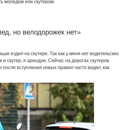
ть мопедом или скутером.
пед, но велодорожек нет»
ше ездил на скутере. Так как у меня нет водительских
ак и скутер, я арендую. Сейчас на дорогах скутеров
 после вступления новых правил часто видел, как