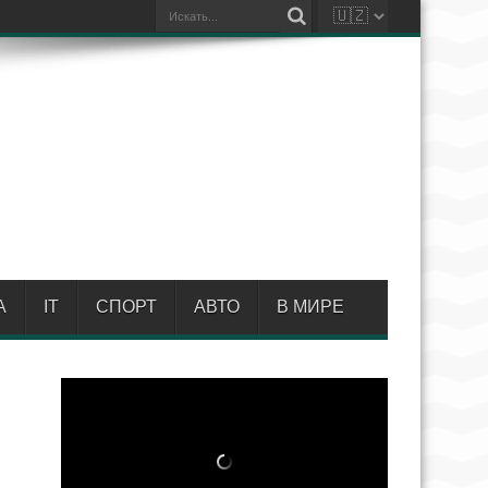
А
IT
СПОРТ
АВТО
В МИРЕ