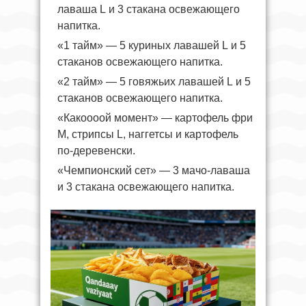
лаваша L и 3 стакана освежающего
напитка.
«1 тайм» — 5 куриных лавашей L и 5
стаканов освежающего напитка.
«2 тайм» — 5 говяжьих лавашей L и 5
стаканов освежающего напитка.
«Какоооой момент» — картофель фри
М, стрипсы L, наггетсы и картофель
по-деревенски.
«Чемпионский сет» — 3 мачо-лаваша
и 3 стакана освежающего напитка.