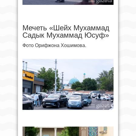
Мечеть «Шейх Мухаммад
Садык Мухаммад Юсуф»
Фото Орифжона Хошимова.