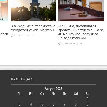
В выходные в Узбекистане
Женщина, пытавшаяся
ожидается усиление жары
продать 11-летнего сына за
тапов
40 млн сумов, получила
07.08.2026 17:10
3,5 года колонии
07.08.2026 17:10
КАЛЕНДАРЬ
Август 2026
Пн
Вт
Ср
Чт
Пт
Сб
Вс
1
2
3
4
5
6
7
8
9