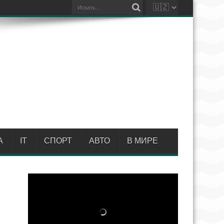
А
IT
СПОРТ
АВТО
В МИРЕ