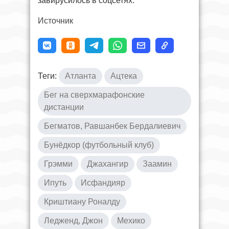
завирусилось в соцсетях.
Источник
Теги:
Атланта
Ацтека
Бег на сверхмарафонские
дистанции
Бегматов, Равшанбек Бердалиевич
Бунёдкор (футбольный клуб)
Грэмми
Джахангир
Заамин
Ипуть
Исфандияр
Криштиану Роналду
Ледженд, Джон
Мехико