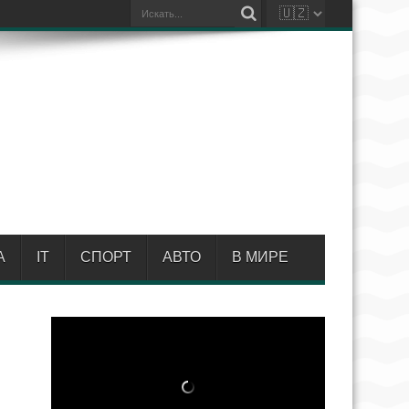
А
IT
СПОРТ
АВТО
В МИРЕ