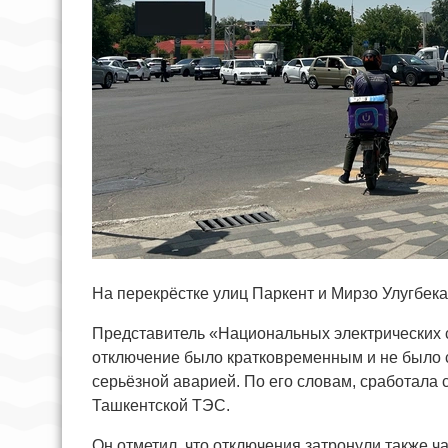
На перекрёстке улиц Паркент и Мирзо Улугбек
Представитель «Национальных электрических се
отключение было кратковременным и не было 
серьёзной аварией. По его словам, сработала
Ташкентской ТЭС.
Он отметил, что отключения затронули также ч