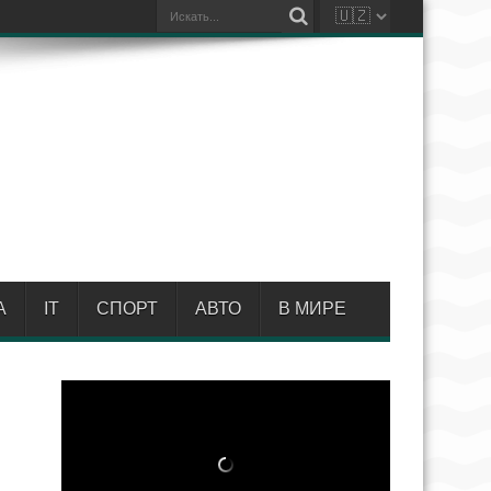
А
IT
СПОРТ
АВТО
В МИРЕ