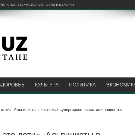
нить «зелёным маршру
ЗДОРОВЬЕ
КУЛЬТУРА
ПОЛИТИКА
ЭКОНОМИК
 дети». Альпинисты в костюмах супергероев навестили пациентов
это дети». Альпинисты в