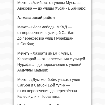
Мечеть «Алибек»: от улицы Мухтара
Авезова — до улицы Хусайна Байкаро;
Алмазарский район
Мечеть «Исламобод»: МКАД —
от пересечения с улицей Сагбан
до перекрёстка улиц Нурафшан
и Сагбан;
Мечеть «Хазрати имам»: улица
Карасарай — от пересечения с улицей
Нурафшан до пересечения с улицей
Абдуллы Кадыри;
Мечеть «Дустжонбой»: участок улиц
Сагбон и Сагбон 12-й тупик —
от их пересечения до перекрёстка
Келес йули и Норазтепа;