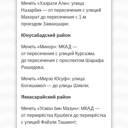
Мечеть «Хазрати Али»: улица
Назарбек — от пересечения с улицей
Махорат до пересечения с 1-м
проездом Замахшари;
Юнусабадский район
Мечеть «Минор»: МКАД —
от пересечения с улицей Кургазма
до пересечения с проспектом Шарафа
Рашидова;
Мечеть «Мирзо Юсуф»: улица
Богишамол — до улицы Шивли;
Яккасарайский район
Мечеть «Усмон бин Мазун»: МКАД —
от перекрёстка Кушбеги до перекрёстка
с улицей Файзли Ташкент;