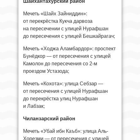
Шайхантахурский район
Мечеть «Шайх Зайниддин»:
от перекрёстка Кукча дарвоза
на пересечении с улицей Нурафшан
до пересечения с улицей Бешкайрагач;
Мечеть «Ходжа Аламбардор»: проспект
Бунёдкор — от пересечения с улицей
Камолон до пересечения со 2-м
проездом Устазода;
Мечеть «Кохота»: улица Себзар —
от пересечения с улицей Нурафшан
до перекрёстка улиц Нурафшан
и Лабзак;
Чиланзарский район
Мечеть «Убай ибн Каъб»: улица Аль-
Хорезми — от пересечения с улицей