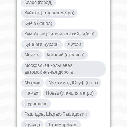
Келес (город)
Куйлюк (станция метро)
Кукча (канал)
Кум-Арык (Панфиловский район)
Кушбеги Бухары
Лутфи
Мечеть
Миллий (стадион)
Московская кольцевая
автомобильная дорога
Мукими
Мухаммад Юсуф (поэт)
Намаз
Новза (станция метро)
Нурафшан
Рашидов, Шараф Рашидович
Сулица
Талимарджан