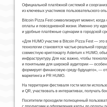
Официальной платёжной системой и сооргани
из ключевых участников пользовательского оп
Bitcoin Pizza Fest символизирует момент, ког
оплаты и повседневной жизни. Именно эту и
и удобные платёжные сценарии в городской ср
«Для HUMO участие в Bitcoin Pizza Fest — эт
технологии становятся частью реальной городс
совместную криптокарту Asterium x HUMO, об
инфраструктуру. Для нас важно, чтобы технол
и понятными для широкой аудитории — особенн
формирует финансовую среду будущего», — от
маркетинга и PR HUMO.
На территории фестиваля гости могли исполь
и QR, участвовать в интерактивах, получать б
Посетители проходили полноценный пользоват
с продуктами и оформления карты до оплаты п