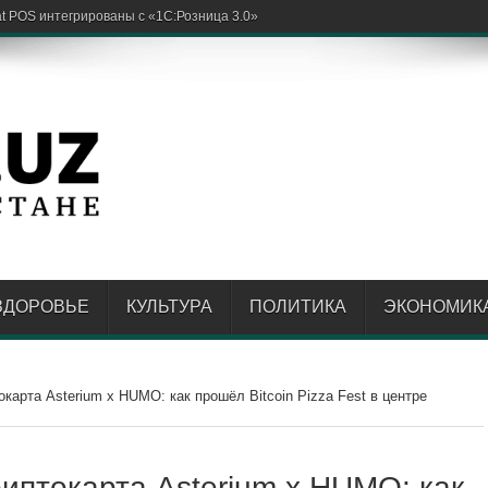
енте утонула
ЗДОРОВЬЕ
КУЛЬТУРА
ПОЛИТИКА
ЭКОНОМИК
окарта Asterium x HUMO: как прошёл Bitcoin Pizza Fest в центре
риптокарта Asterium x HUMO: как