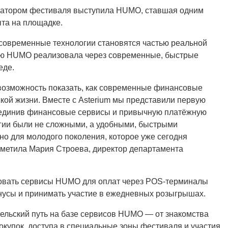
затором фестиваля выступила HUMO, ставшая одним
ыта на площадке.
да современные технологии становятся частью реальной
дею HUMO реализовала через современные, быстрые
еде.
о возможность показать, как современные финансовые
кой жизни. Вместе с Asterium мы представили первую
ъединив финансовые сервисы и привычную платёжную
огии были не сложными, а удобными, быстрыми
о для молодого поколения, которое уже сегодня
метила Мария Строева, директор департамента
зовать сервисы HUMO для оплат через POS-терминалы
онусы и принимать участие в ежедневных розыгрышах.
ельский путь на базе сервисов HUMO — от знакомства
окупок, доступа в специальные зоны фестиваля и участия