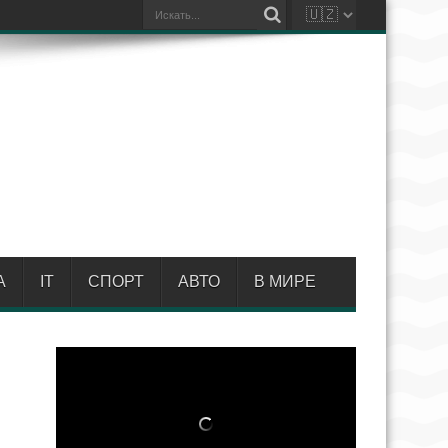
А
IT
СПОРТ
АВТО
В МИРЕ