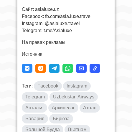
Сайт: asialuxe.uz
Facebook: fb.com/asia.luxe.travel
Instagram: @asialuxe.travel
Telegram: t.me/Asialuxe
На правах рекламы.
Источник
Теги:
Facebook
Instagram
Telegram
Uzbekistan Airways
Анталья
Архипелаг
Атолл
Бавария
Бирюза
Большой Будда
Вьетнам