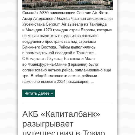
Самолёт A330 авиакомпании Centrum Air. Фото:
Амир Атаджанов / Gazeta Частная авиакомпания
Узбекистана Centrum Air вывезла из Таиланда
и Мальдив 1279 граждан стран Европы, которые
не могли вылететь оттуда из-за закрытия
воздушного пространства над странами
Ближнего Востока. Рейсы выполнялись
с промежуточной посадкой в Ташкенте.
С 6 марта из Пхукета, Бангкока и Мале
во Франкфурт-на-Майне (Германия) было
организовано четыре рейса, запланировано ещё
три. В общей сложности семью рейсами
намечено вывезти 2234 пассажиров, ...
Читать далее »
АКБ «Капиталбанк»
разыгрывает
путешествия в Токио,