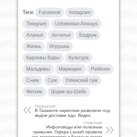
Теги:
Facebook
Instagram
Telegram
Uzbekistan Airways
Аланья
Анталья
Бодрум
Жизнь
Игрушка
Карловы Вары
Культура
Мальдивы
Мармарис
Ребёнок
Сним
Сум
Узбекский сум
Фетхие
Шарм-эш-Шейх
Предыдущий
В Ташкенте наркотики развозили под
видом доставки еды. Видео
Следующий
Инфоповоды или полезные
привычки: Oqtepa Lavash провела
эко-мероприятие в Бостанлыкском