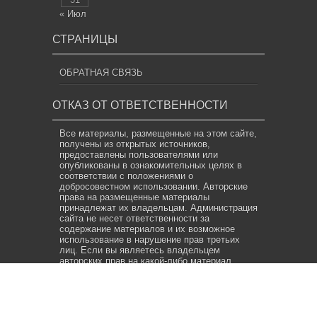
« Июл
СТРАНИЦЫ
ОБРАТНАЯ СВЯЗЬ
ОТКАЗ ОТ ОТВЕТСТВЕННОСТИ
Все материалы, размещенные на этом сайте,
получены из открытых источников,
предоставлены пользователями или
опубликованы в ознакомительных целях в
соответствии с положениями о
добросовестном использовании. Авторские
права на размещенные материалы
принадлежат их владельцам. Администрация
сайта не несет ответственности за
содержание материалов и их возможное
использование в нарушение прав третьих
лиц. Если вы являетесь владельцем
авторских прав на какой-либо материал,
опубликованный на сайте, и считаете, что его
размещение нарушает ваши права,
свяжитесь с нами по адресу электронной
почты
info@news.net.uz
. Мы предпримем все
необходимые меры для его удаления или