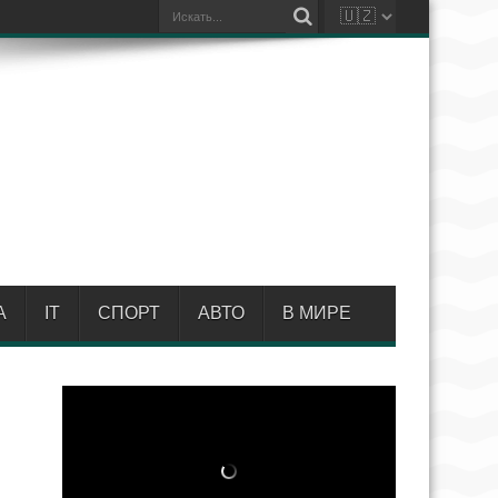
А
IT
СПОРТ
АВТО
В МИРЕ