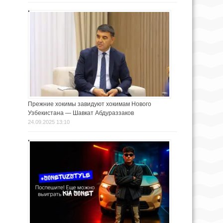
Прежние хокимы завидуют хокимам Нового
Узбекистана — Шавкат Абдураззаков
24.09.2025 13:10