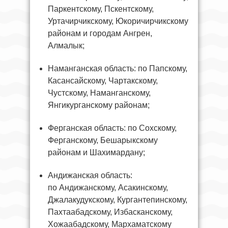
Паркентскому, Пскентскому,
Уртачирчикскому, Юкоричирчикскому
районам и городам Ангрен,
Алмалык;
Наманганская область: по Папскому,
Касансайскому, Чартакскому,
Чустскому, Наманганскому,
Янгикурганскому районам;
Ферганская область: по Сохскому,
Ферганскому, Бешарыкскому
районам и Шахимардану;
Андижанская область:
по Андижанскому, Асакинскому,
Джалакудукскому, Кургантепинскому,
Пахтаабадскому, Избасканскому,
Хожаабадскому, Мархаматскому